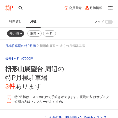
会員登録
月極掲載
時間貸し
月極
マップ
安い順
車種
年月
月極駐車場の特P月極
枡形山展望台 近くの月極駐車場
最安1ヶ月で7000円!
枡形山展望台
周辺の
特P月極駐車場
3
件
あります
特P月極は、スマホだけで手続きができます。長期の方 はサブスク、
短期の方はマンスリーがおすすめ♪
この周辺に時間単位で予約できる