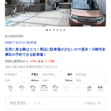
ID:310007095
枡形6丁目15-2-2駐車場
近所に来る際はココ！周辺に駐車場が少ないので是非！川崎市多
摩区の予約できる駐車場！
411m
6～9分
枡形山展望台から
徒歩
神奈川県川崎市多摩区枡形6丁目15-2-2
平置き
屋外
-
駐車場形式
屋内外形式
駐車台数
480cm
240cm
-
全長
全幅
車高
軽
コ
中型
ボックス
SUV
大型車
トラック
原付
バイク
¥9,900
/
1
月極契約
満
ヶ月