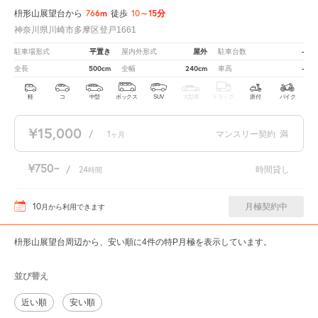
766m
10～15分
枡形山展望台から
徒歩
神奈川県川崎市多摩区登戸1661
平置き
屋外
-
駐車場形式
屋内外形式
駐車台数
500cm
240cm
-
全長
全幅
車高
軽
コ
中型
ボックス
SUV
大型車
トラック
原付
バイク
¥15,000
/
1
マンスリー契約
満
ヶ月
¥750
/
24
時間貸し
時間
10
月極契約中
月
から利用できます
枡形山展望台周辺から、安い順に4件の特P月極を表示しています。
並び替え
近い順
安い順