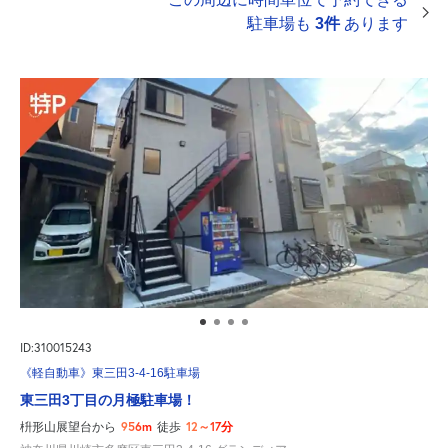
駐車場も
3件
あります
ID:310015243
《軽自動車》東三田3-4-16駐車場
東三田3丁目の月極駐車場！
956m
12～17分
枡形山展望台から
徒歩