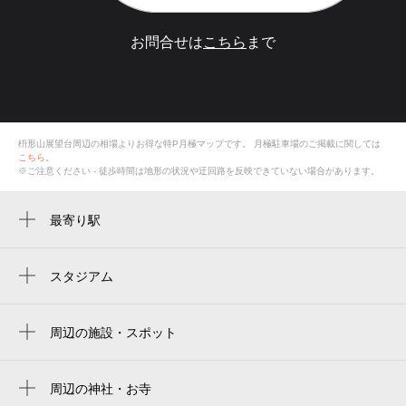
お問合せは
こちら
まで
枡形山展望台周辺の相場よりお得な特P月極マップです。
月極駐車場のご掲載に関しては
こちら。
※ご注意ください - 徒歩時間は地形の状況や迂回路を反映できていない場合があります。
最寄り駅
向ヶ丘遊園駅
登戸駅
スタジアム
周辺にスタジアムが見つかりませんでした。
周辺の施設・スポット
枡形山展望台
桝形城跡
周辺の神社・お寺