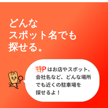
どんな
スポット名でも
探せる。