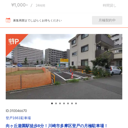
¥1,000
/
24
時間貸し
時間
月極契約中
募集再開までしばらくお待ちください
ID:310046670
登戸1661駐車場
向ヶ丘遊園駅徒歩8分！川崎市多摩区登戸の月極駐車場！