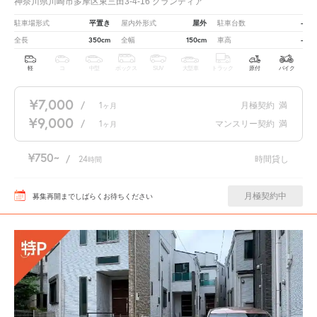
神奈川県川崎市多摩区東三田3-4-16 グランディア
平置き
屋外
-
駐車場形式
屋内外形式
駐車台数
350cm
150cm
-
全長
全幅
車高
軽
コ
中型
ボックス
SUV
大型車
トラック
原付
バイク
¥7,000
/
1
月極契約
満
ヶ月
¥9,000
/
1
マンスリー契約
満
ヶ月
¥750
/
24
時間貸し
時間
月極契約中
募集再開までしばらくお待ちください