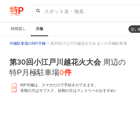
スポット名・地名
時間貸し
月極
近い
月極駐車場の特P月極
第30回小江戸川越花火大会 近くの月極駐車場
第30回小江戸川越花火大会
周辺の
0
件
特P月極駐車場
特P月極は、スマホだけで手続きができます。
長期の方はサブスク、短期の方はマンスリーがおすすめ♪