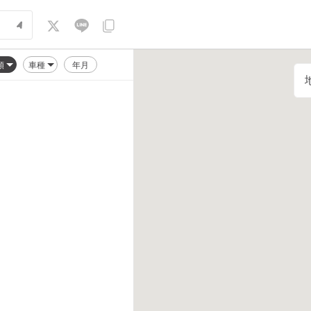
順
車種
年月