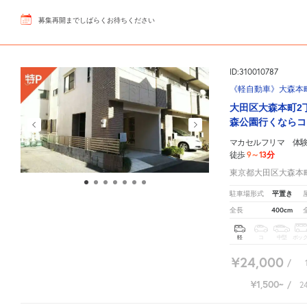
募集再開までしばらくお待ちください
ID:310010787
《軽自動車》大森本町2
大田区大森本町2
森公園行くならコ
マカセルフリマ 体
9～13分
徒歩
東京都大田区大森本町2
平置き
駐車場形式
400cm
全長
軽
コ
中型
ボッ
¥24,000
/
¥1,500
/
2