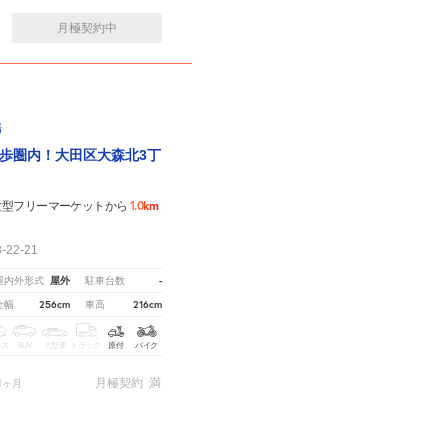
月極契約中
場
歩圏内！大田区大森北3丁
1.0km
験型フリーマーケットから
22-21
屋外
-
屋内外形式
駐車台数
256cm
216cm
全幅
車高
クス
SUV
大型車
トラック
原付
バイク
1
月極契約
満
ヶ月
1
マンスリー契約
満
ヶ月
車場のご掲載に関しては
こちら。
※ご注意ください - 徒歩時間は地形の状況や迂回路を反映できてい
4
時間貸し
時間