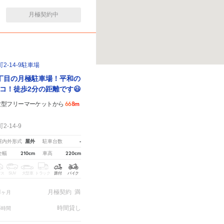
月極契約中
-14-9駐車場
丁目の月極駐車場！平和の
コ！徒歩2分の距離です😃
668m
験型フリーマーケットから
-14-9
屋外
-
屋内外形式
駐車台数
210cm
220cm
全幅
車高
クス
SUV
大型車
トラック
原付
バイク
1
月極契約
満
ヶ月
4
時間貸し
時間