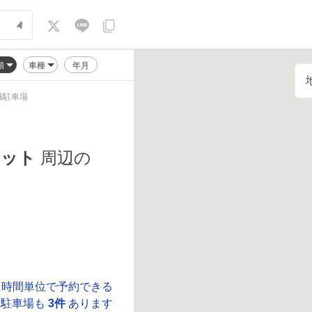
順
車種
年月
極駐車場
ケット
周辺の
に時間単位で予約できる
駐車場も
3件
あります