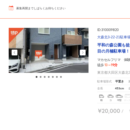
募集再開までしばらくお待ちください
ID:310009820
大森北3-22-21駐車
平和の森公園も徒
目の月極駐車場！
マカセルフリマ 体
13～19分
徒歩
東京都大田区大森北3-
平置き
駐車場形式
453cm
全長
軽
コ
中型
ボッ
¥20,000
/
¥22,000
/
マカセルフリマ 体験型フリーマーケット周辺の相場よりお得な特P月極マップです。
月極駐
¥1,500
/
2