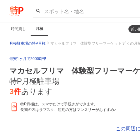
スポット名・地名
時間貸し
月極
近い
月極駐車場の特P月極
マカセルフリマ 体験型フリーマーケット 近くの月
最安1ヶ月で20000円!
マカセルフリマ 体験型フリーマー
特P月極駐車場
3
件
あります
特P月極は、スマホだけで手続きができます。
長期の方はサブスク、短期の方はマンスリーがおすすめ♪
この周辺