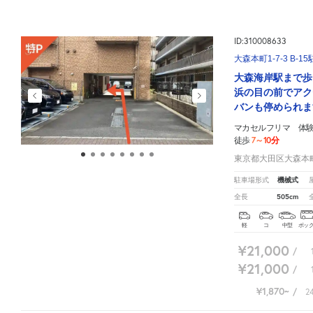
ID:310008633
大森本町1-7-3 B-1
大森海岸駅まで歩
浜の目の前でアク
バンも停められま
マカセルフリマ 体
7～10分
徒歩
東京都大田区大森本町1
機械式
駐車場形式
505cm
全長
軽
コ
中型
ボッ
¥21,000
/
¥21,000
/
¥1,870
/
2