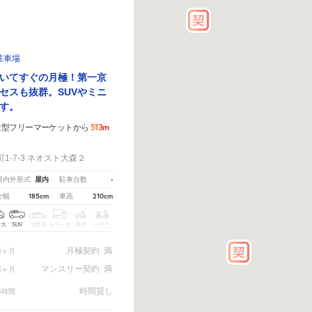
5駐車場
いてすぐの月極！第一京
セスも抜群。SUVやミニ
す。
513m
験型フリーマーケットから
-7-3 ネオスト大森２
屋内
-
屋内外形式
駐車台数
185cm
210cm
全幅
車高
クス
SUV
大型車
トラック
原付
バイク
1
月極契約
満
ヶ月
1
マンスリー契約
満
ヶ月
4
時間貸し
時間