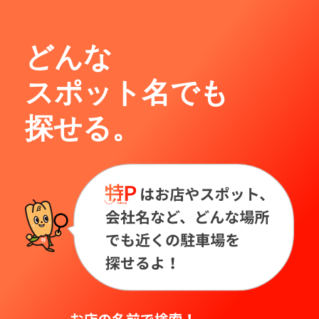
どんな
スポット名でも
探せる。