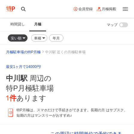
会員登録
月極掲載
時間貸し
月極
マップ
安い順
車種
年月
月極駐車場の特P月極
中川駅 近くの月極駐車場
最安1ヶ月で14000円!
中川駅
周辺の
特P月極駐車場
1
件
あります
特P月極は、スマホだけで手続きができます。長期の方 はサブスク、
短期の方はマンスリーがおすすめ♪
この周辺に時間単位で予約できる