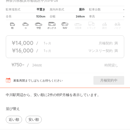
神奈川県横浜市都筑区中川5-6-16
平置き
屋外
-
駐車場形式
屋内外形式
駐車台数
520cm
268cm
-
全長
全幅
車高
軽
コ
中型
ボックス
SUV
大型車
トラック
原付
バイク
¥14,000
/
1
月極契約
満
ヶ月
¥16,000
/
1
マンスリー契約
満
ヶ月
¥750
/
24
時間貸し
時間
月極契約中
募集再開までしばらくお待ちください
中川駅周辺から、安い順に2件の特P月極を表示しています。
並び替え
近い順
安い順