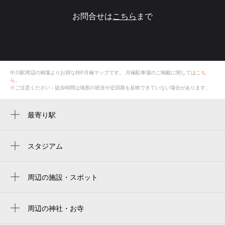
お問合せは
こちら
まで
中川駅周辺の相場よりお得な特P月極マップです。
月極駐車場のご掲載に関しては
こち
ら。
※ご注意ください - 徒歩時間は地形の状況や迂回路を反映できていない場合があります。
最寄り駅
中川駅
センター北駅
スタジアム
周辺にスタジアムが見つかりませんでした。
周辺の施設・スポット
ふれあい通り
trarroria laふぁりーな
周辺の神社・お寺
周辺に神社・お寺が見つかりませんでした。
中川センタービル