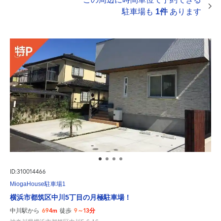
駐車場も
1件
あります
ID:310014466
MiogaHouse駐車場1
横浜市都筑区中川5丁目の月極駐車場！
694m
9～13分
中川駅から
徒歩