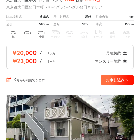
東京都大田区蒲田本町1-10-7 グランイ-グル蒲田ネオリア
機械式
屋外
1台
駐車場形式
屋内外形式
駐車台数
505cm
185cm
155cm
全長
全幅
車高
軽
コ
中型
ボックス
SUV
大型車
トラック
原付
バイク
¥20,000
/
1
月極契約
空
ヶ月
¥23,000
/
1
マンスリー契約
空
ヶ月
9
お申し込みへ
月
から利用できます