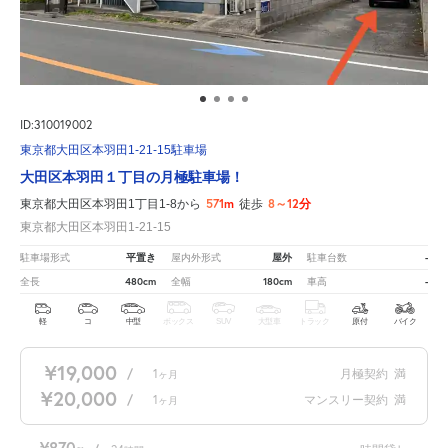
ID:310019002
東京都大田区本羽田1-21-15駐車場
大田区本羽田１丁目の月極駐車場！
571m
8～12分
東京都大田区本羽田1丁目1-8から
徒歩
東京都大田区本羽田1-21-15
平置き
屋外
-
駐車場形式
屋内外形式
駐車台数
480cm
180cm
-
全長
全幅
車高
軽
コ
中型
ボックス
SUV
大型車
トラック
原付
バイク
¥19,000
/
1
月極契約
満
ヶ月
¥20,000
/
1
マンスリー契約
満
ヶ月
¥870