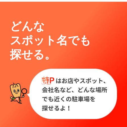
どんな
スポット名でも
探せる。