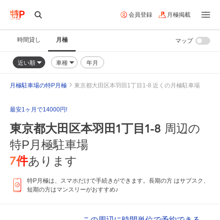
会員登録
月極掲載
時間貸し
月極
マップ
近い順
車種
年月
月極駐車場の特P月極
東京都大田区本羽田1丁目1-8 近くの月極駐車場
最安1ヶ月で14000円!
東京都大田区本羽田1丁目1-8
周辺の
特P月極駐車場
7
件
あります
特P月極は、スマホだけで手続きができます。長期の方 はサブスク、
短期の方はマンスリーがおすすめ♪
この周辺に時間単位で予約できる