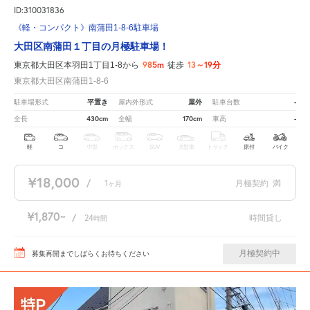
ID:310031836
《軽・コンパクト》南蒲田1-8-6駐車場
大田区南蒲田１丁目の月極駐車場！
985m
13～19分
東京都大田区本羽田1丁目1-8から
徒歩
東京都大田区南蒲田1-8-6
平置き
屋外
-
駐車場形式
屋内外形式
駐車台数
430cm
170cm
-
全長
全幅
車高
軽
コ
中型
ボックス
SUV
大型車
トラック
原付
バイク
¥18,000
/
1
月極契約
満
ヶ月
¥1,870
/
24
時間貸し
時間
月極契約中
募集再開までしばらくお待ちください