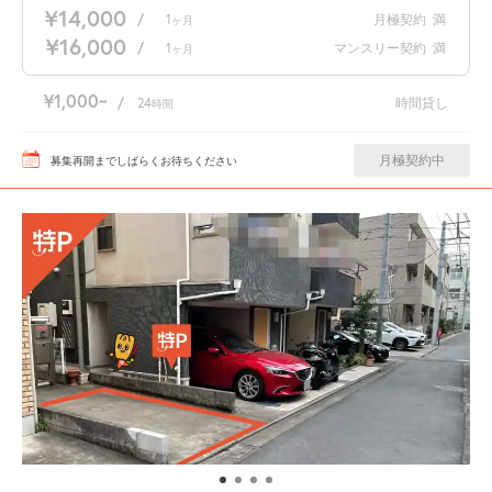
¥14,000
/
1
月極契約
満
ヶ月
¥16,000
/
1
マンスリー契約
満
ヶ月
¥1,000
/
24
時間貸し
時間
月極契約中
募集再開までしばらくお待ちください