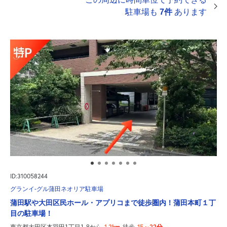
駐車場も
7件
あります
ID:310058244
グランイ-グル蒲田ネオリア駐車場
蒲田駅や大田区民ホール・アプリコまで徒歩圏内！蒲田本町１丁
目の駐車場！
1.2km
15～22分
東京都大田区本羽田1丁目1-8から
徒歩