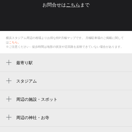
お問合せは
こちら
まで
横浜スタジアム周辺の相場よりお得な特P月極マップです。
月極駐車場のご掲載に関して
は
こちら。
※ご注意ください - 徒歩時間は地形の状況や迂回路を反映できていない場合があります。
最寄り駅
関内駅
日本大通り駅
スタジアム
yokohama stadium
石川町駅
横浜スタジアム 3塁側内野席
周辺の施設・スポット
伊勢佐木長者町駅
yokohama stadium
横滨球场
馬車道駅
横浜スタジアム 3塁側内野席
周辺の神社・お寺
ハマスタ
元町・中華街駅
周辺に神社・お寺が見つかりませんでした。
橫濱球場
横浜スタジアム