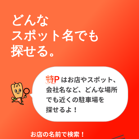
どんな
スポット名でも
探せる。