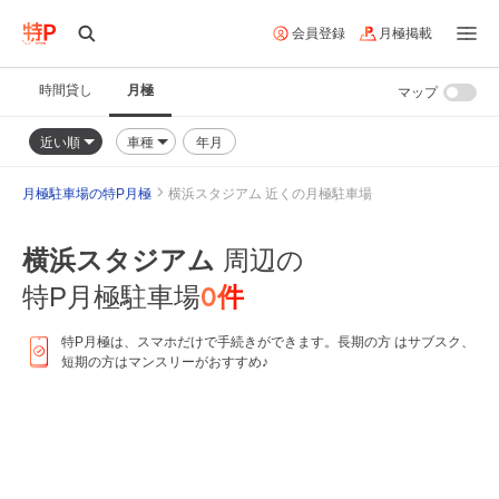
会員登録
月極掲載
時間貸し
月極
マップ
近い順
車種
年月
月極駐車場の特P月極
横浜スタジアム 近くの月極駐車場
横浜スタジアム
周辺の
0
件
特P月極駐車場
特P月極は、スマホだけで手続きができます。長期の方 はサブスク、
短期の方はマンスリーがおすすめ♪