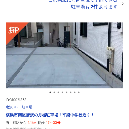
駐車場も
2件
あります
ID:310021858
唐沢81-11駐車場
横浜市南区唐沢の月極駐車場！平楽中学校近く！
1.1km
15～22分
石川町駅から
徒歩