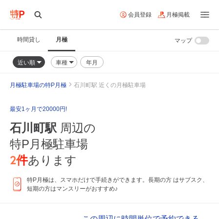
会員登録
月極掲載
時間貸し
月極
マップ
近い順
車種
年月
月極駐車場の特P月極
石川町駅 近くの月極駐車場
最安1ヶ月で20000円!
石川町駅
周辺の
特P月極駐車場
2
件
あります
特P月極は、スマホだけで手続きができます。長期の方 はサブスク、
短期の方はマンスリーがおすすめ♪
この周辺に時間単位で予約できる