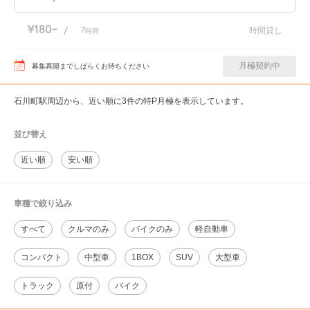
¥180
/
7
時間貸し
時間
月極契約中
募集再開までしばらくお待ちください
石川町駅周辺から、近い順に3件の特P月極を表示しています。
並び替え
近い順
安い順
車種で絞り込み
すべて
クルマのみ
バイクのみ
軽自動車
コンパクト
中型車
1BOX
SUV
大型車
トラック
原付
バイク