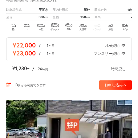
神奈川県横浜市南区唐沢81-11
平置き
屋外
1台
駐車場形式
屋内外形式
駐車台数
500cm
250cm
-
全長
全幅
車高
軽
コ
中型
ボックス
SUV
大型車
トラック
原付
バイク
¥22,000
/
1
月極契約
空
ヶ月
¥23,000
/
1
マンスリー契約
空
ヶ月
¥1,230
/
24
時間貸し
時間
10
お申し込みへ
月
から利用できます