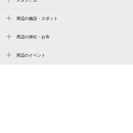
yokohama stadium
元町・中華街駅
横浜スタジアム 3塁側内野席
周辺の施設・スポット
日本大通り駅
みなと斎場
横滨球场
伊勢佐木長者町駅
くらしの友 みなと総合斎場
周辺の神社・お寺
ハマスタ
山手駅
周辺に神社・お寺が見つかりませんでした。
yokohama yamate chinese school
横浜スタジアム
馬車道駅
周辺のイベント
石川町駅前歩道橋
橫濱棒球場
フェリス女学院大学音楽学部 アンサンブ
桜木町駅
石川町駅元町口タクシー乗り場
ルの夕べ（2026年度）
橫濱球場
玄品 横浜中華街
真夏の音楽祭 Midsummer Music
横浜スタジアム右ウィング席
Festival
横浜山手中華学校
yokohama stadium right-field seat
Ferris Music Festival 2026
マイゴルフスタイル横浜
Peter Rabbit（TM） Summer
glitz
Celebration in Yokohama(ピーター ラビ
ット サマー セレブレーション イン
食品館あおば 元町店
ヨコハマ)
エスフォルタ横浜