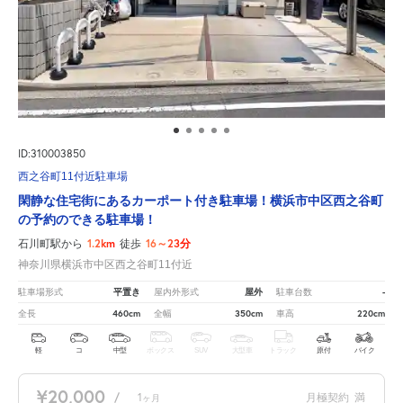
ID:310003850
西之谷町11付近駐車場
閑静な住宅街にあるカーポート付き駐車場！横浜市中区西之谷町
の予約のできる駐車場！
1.2km
16～23分
石川町駅から
徒歩
神奈川県横浜市中区西之谷町11付近
平置き
屋外
-
駐車場形式
屋内外形式
駐車台数
460cm
350cm
220cm
全長
全幅
車高
軽
コ
中型
ボックス
SUV
大型車
トラック
原付
バイク
¥20,000
/
1
月極契約
満
ヶ月