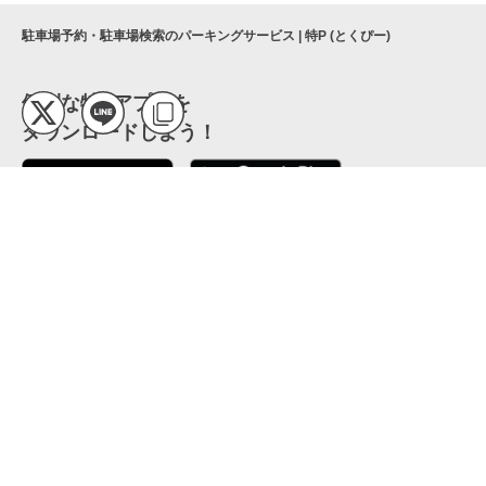
駐車場予約・駐車場検索のパーキングサービス | 特P (とくぴー)
便利な特Pアプリを
ダウンロードしよう！
ここから「インストール」して、便利な特Pアプリを
公式 X
GETしよう
公式 Facebook
特P