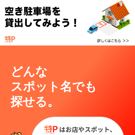
どんな
スポット名でも
探せる。