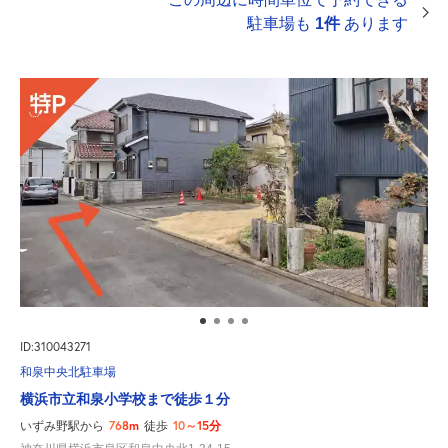
駐車場も
1件
あります
ID:310043271
和泉中央北駐車場
横浜市立和泉小学校まで徒歩１分
768m
10～15分
いずみ野駅から
徒歩