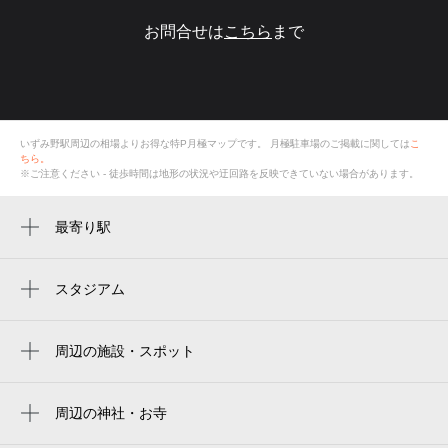
お問合せは
こちら
まで
いずみ野駅周辺の相場よりお得な特P月極マップです。
月極駐車場のご掲載に関しては
こ
ちら。
※ご注意ください - 徒歩時間は地形の状況や迂回路を反映できていない場合があります。
最寄り駅
いずみ野駅
弥生台駅
スタジアム
周辺にスタジアムが見つかりませんでした。
周辺の施設・スポット
葬儀メモリアルセンター
葬儀メモリアルセンター 横浜 家族葬 直葬
周辺の神社・お寺
周辺に神社・お寺が見つかりませんでした。
スギドラッグ いずみ野駅前店