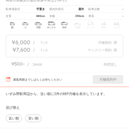
神奈川県横浜市泉区和泉中央北1-34-15
平置き
屋外
-
駐車場形式
屋内外形式
駐車台数
480cm
250cm
-
全長
全幅
車高
軽
コ
中型
ボックス
SUV
大型車
トラック
原付
バイク
¥6,000
/
1
月極契約
満
ヶ月
¥7,600
/
1
マンスリー契約
満
ヶ月
¥500
/
24
時間貸し
時間
月極契約中
募集再開までしばらくお待ちください
いずみ野駅周辺から、近い順に2件の特P月極を表示しています。
並び替え
近い順
安い順