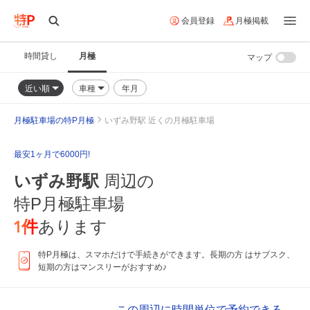
会員登録
月極掲載
時間貸し
月極
マップ
近い順
車種
年月
月極駐車場の特P月極
いずみ野駅 近くの月極駐車場
最安1ヶ月で6000円!
いずみ野駅
周辺の
特P月極駐車場
1
件
あります
特P月極は、スマホだけで手続きができます。長期の方 はサブスク、
短期の方はマンスリーがおすすめ♪
この周辺に時間単位で予約できる