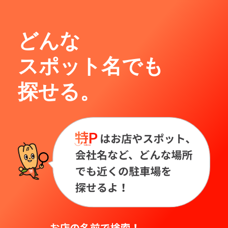
どんな
スポット名でも
探せる。