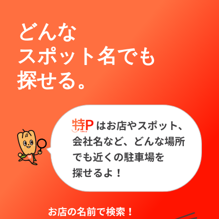
どんな
スポット名でも
探せる。