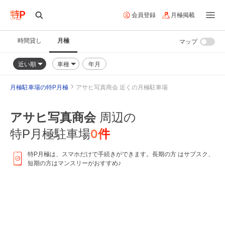
会員登録
月極掲載
時間貸し
月極
マップ
近い順
車種
年月
月極駐車場の特P月極
アサヒ写真商会 近くの月極駐車場
アサヒ写真商会
周辺の
0
件
特P月極駐車場
特P月極は、スマホだけで手続きができます。長期の方 はサブスク、
短期の方はマンスリーがおすすめ♪