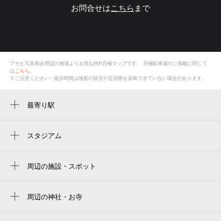
お問合せは
こちら
まで
アサヒ写真商会周辺の相場よりお得な特P月極マップです。
月極駐車場のご掲載に関して
は
こちら。
※ご注意ください - 徒歩時間は地形の状況や迂回路を反映できていない場合があります。
最寄り駅
山北駅
スタジアム
周辺にスタジアムが見つかりませんでした。
周辺の施設・スポット
アサヒ写真商会
山北駅前大通り
周辺の神社・お寺
成就院
山北鉄道公園