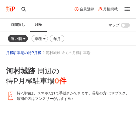
会員登録
月極掲載
時間貸し
月極
マップ
近い順
車種
年月
月極駐車場の特P月極
河村城跡 近くの月極駐車場
河村城跡
周辺の
0
件
特P月極駐車場
特P月極は、スマホだけで手続きができます。長期の方 はサブスク、
短期の方はマンスリーがおすすめ♪