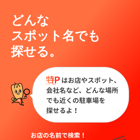
どんな
スポット名でも
探せる。