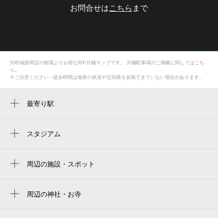
お問合せは
こちら
まで
河村城跡周辺の相場よりお得な特P月極マップです。
月極駐車場のご掲載に関しては
こち
ら。
※ご注意ください - 徒歩時間は地形の状況や迂回路を反映できていない場合があります。
最寄り駅
山北駅
スタジアム
周辺にスタジアムが見つかりませんでした。
周辺の施設・スポット
河村城址歴史公園
二階堂製作所
周辺の神社・お寺
周辺に神社・お寺が見つかりませんでした。
山北体育館