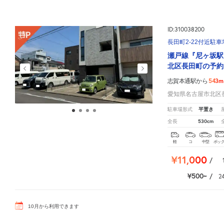
ID:310038200
長田町2-22付近駐車
瀬戸線『尼ヶ坂駅
北区長田町の予約
543m
志賀本通駅から
愛知県名古屋市北区長
平置き
駐車場形式
530cm
全長
軽
コ
中型
ボッ
¥11,000
/
¥500
/
2
10
月
から利用できます