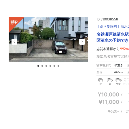
ID:310038558
【高さ制限有】清水
名鉄瀬戸線清水駅
区清水の予約でき
992m
志賀本通駅から
愛知県名古屋市北区
平置き
駐車場形式
440cm
全長
軽
コ
中型
ボッ
¥10,000
/
¥11,000
/
¥620
/
2
志賀本通駅周辺の相場よりお得な特P月極マップです。
月極駐車場のご掲載に関しては
こちら
募集再開までしばらくお待ちください