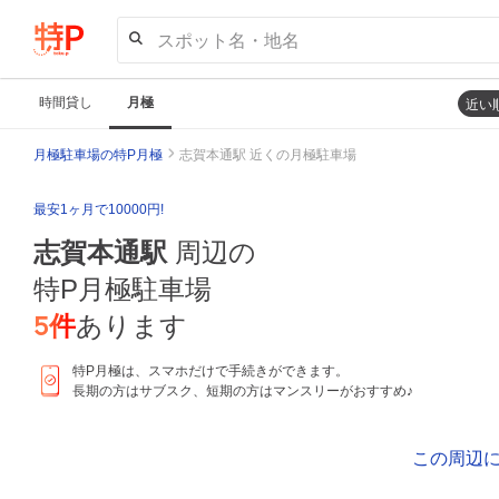
スポット名・地名
時間貸し
月極
近い
月極駐車場の特P月極
志賀本通駅 近くの月極駐車場
最安1ヶ月で10000円!
志賀本通駅
周辺の
特P月極駐車場
5
件
あります
特P月極は、スマホだけで手続きができます。
長期の方はサブスク、短期の方はマンスリーがおすすめ♪
この周辺