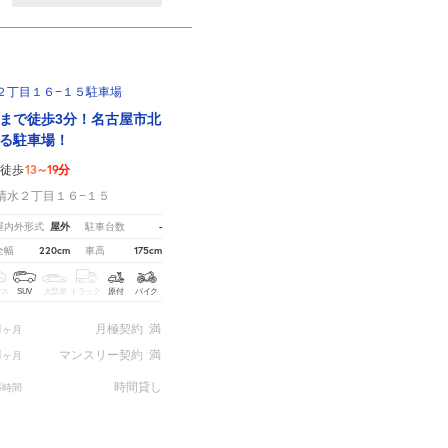
２丁目１６−１５駐車場
まで徒歩3分！名古屋市北
る駐車場！
13～19分
徒歩
清水２丁目１６−１５
屋外
-
屋内外形式
駐車台数
220cm
175cm
全幅
車高
クス
SUV
大型車
トラック
原付
バイク
1
月極契約
満
ヶ月
1
マンスリー契約
満
ヶ月
4
時間貸し
時間
。
※ご注意ください - 徒歩時間は地形の状況や迂回路を反映できていない場合があります。
月極契約中