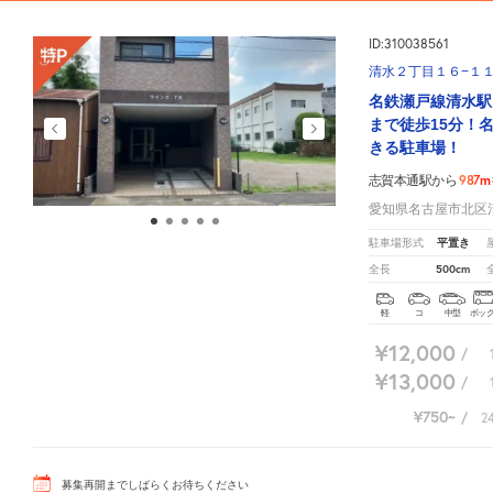
ID:310038561
清水２丁目１６−１
名鉄瀬戸線清水駅
まで徒歩15分！
きる駐車場！
987m
志賀本通駅から
愛知県名古屋市北区清水
平置き
駐車場形式
500cm
全長
軽
コ
中型
ボッ
¥12,000
/
¥13,000
/
¥750
/
2
募集再開までしばらくお待ちください