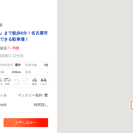
場
』まで徒歩6分！名古屋市
できる駐車場！
7～10分
徒歩
田町2-22付近
屋外
1台
屋内外形式
駐車台数
230cm
-
全幅
車高
クス
SUV
大型車
トラック
原付
バイク
1
マンスリー契約
空
ヶ月
4
時間貸し
時間
お申し込みへ