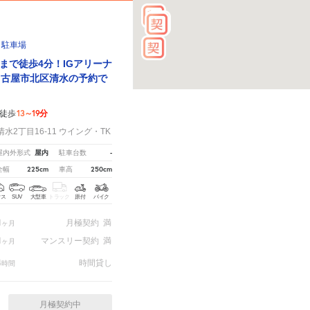
１駐車場
まで徒歩4分！IGアリーナ
名古屋市北区清水の予約で
13～19分
徒歩
2丁目16-11 ウイング・TK
屋内
-
屋内外形式
駐車台数
225cm
250cm
全幅
車高
クス
SUV
大型車
トラック
原付
バイク
1
月極契約
満
ヶ月
1
マンスリー契約
満
ヶ月
4
時間貸し
時間
月極契約中