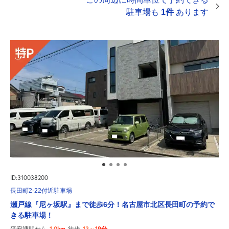
駐車場も
1件
あります
ID:310038200
長田町2-22付近駐車場
瀬戸線『尼ヶ坂駅』まで徒歩6分！名古屋市北区長田町の予約で
きる駐車場！
1.0km
13～19分
平安通駅から
徒歩