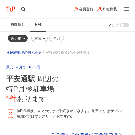
会員登録
月極掲載
時間貸し
月極
マップ
近い順
車種
年月
月極駐車場の特P月極
平安通駅 近くの月極駐車場
最安1ヶ月で11000円!
平安通駅
周辺の
特P月極駐車場
1
件
あります
特P月極は、スマホだけで手続きができます。長期の方 はサブスク、
短期の方はマンスリーがおすすめ♪
この周辺に時間単位で予約できる