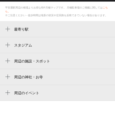
平安通駅周辺の相場よりお得な特P月極マップです。
月極駐車場のご掲載に関しては
こち
ら。
※ご注意ください - 徒歩時間は地形の状況や迂回路を反映できていない場合があります。
最寄り駅
平安通駅
志賀本通駅
スタジアム
バンテリンドーム
大曽根駅
名古屋バンテリンドーム
周辺の施設・スポット
森下駅
あいち銀行 大曽根支店
バンテリンドーム ナゴヤ（ナゴヤドーム）
上飯田駅
愛知銀行 大曽根支店
周辺の神社・お寺
Vantelin Dome Nagoya
尼ヶ坂駅
大本山高野山崇修院
iden and tity 【アイデン アンド ティティ】
名古屋巨蛋
ナゴヤドーム前矢田駅
周辺のイベント
ローソン 北区平安二丁目店
vantelin dome nagoya（バンテリンドームナ
第65回大曽根七夕まつり
ゴヤ）／ナドヤドーム
ファミリーマート 平安一丁目店
반테린 돔 나고야
ジャパンレンタカー 大曽根店