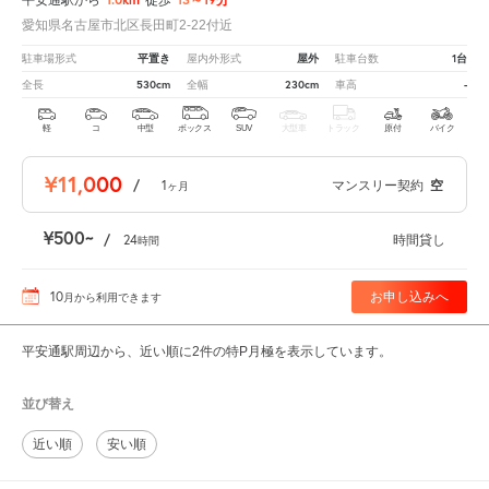
愛知県名古屋市北区長田町2-22付近
平置き
屋外
1台
駐車場形式
屋内外形式
駐車台数
530cm
230cm
-
全長
全幅
車高
軽
コ
中型
ボックス
SUV
大型車
トラック
原付
バイク
¥11,000
/
1
マンスリー契約
空
ヶ月
¥500
/
24
時間貸し
時間
10
お申し込みへ
月
から利用できます
平安通駅周辺から、近い順に2件の特P月極を表示しています。
並び替え
近い順
安い順