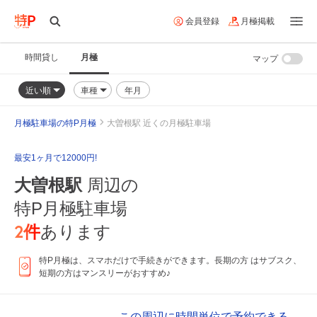
会員登録
月極掲載
時間貸し
月極
マップ
近い順
車種
年月
月極駐車場の特P月極
大曽根駅 近くの月極駐車場
最安1ヶ月で12000円!
大曽根駅
周辺の
特P月極駐車場
2
件
あります
特P月極は、スマホだけで手続きができます。長期の方 はサブスク、
短期の方はマンスリーがおすすめ♪
この周辺に時間単位で予約できる