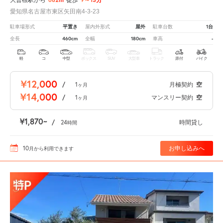
愛知県名古屋市東区矢田南4-3-23
平置き
屋外
1台
駐車場形式
屋内外形式
駐車台数
460cm
180cm
-
全長
全幅
車高
軽
コ
中型
ボックス
SUV
大型車
トラック
原付
バイク
¥12,000
/
1
月極契約
空
ヶ月
¥14,000
/
1
マンスリー契約
空
ヶ月
¥1,870
/
24
時間貸し
時間
10
お申し込みへ
月
から利用できます