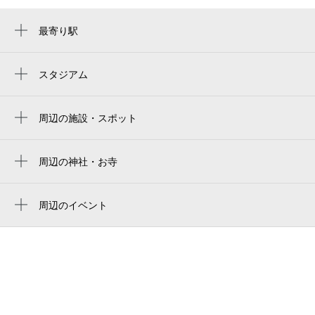
最寄り駅
大曽根駅
ナゴヤドーム前矢田駅
スタジアム
バンテリンドーム
森下駅
名古屋バンテリンドーム
周辺の施設・スポット
平安通駅
大曽根駅北口 jr全線きっぷうりば
バンテリンドーム ナゴヤ（ナゴヤドーム）
矢田駅
ゆとりーとライン
周辺の神社・お寺
Vantelin Dome Nagoya
上飯田駅
周辺に神社・お寺が見つかりませんでした。
大曽根駅前タクシー乗り場
名古屋巨蛋
周辺のイベント
ダイソー ミュープラット大曽根店
vantelin dome nagoya（バンテリンドームナ
第65回大曽根七夕まつり
ゴヤ）／ナドヤドーム
名古屋大曽根駅前郵便局
キッズフリマ@メッツ大曽根
반테린 돔 나고야
地下鉄大曽根駅トイレ
バンテリンドーム名古屋
名古屋多治見線
カラオケjoyjoy 大曽根駅前店