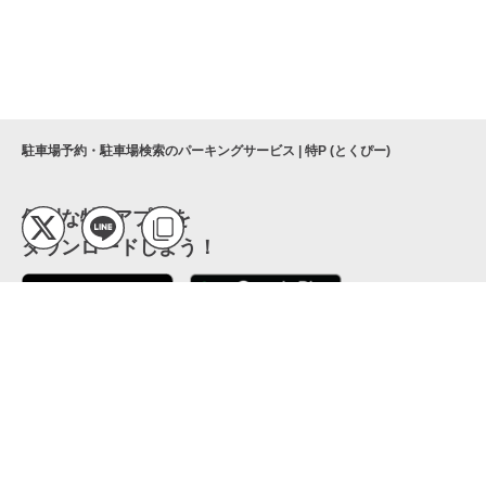
駐車場予約・駐車場検索のパーキングサービス | 特P (とくぴー)
便利な特Pアプリを
ダウンロードしよう！
ここから「インストール」して、便利な特Pアプリを
公式 X
GETしよう