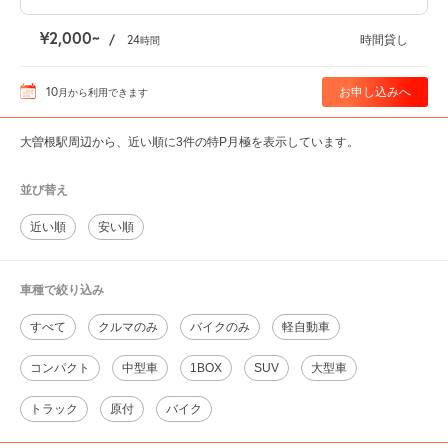
¥2,000
/
24
時間貸し
時間
10
お申し込みへ
月
から利用できます
大曽根駅周辺から、近い順に3件の特P月極を表示しています。
並び替え
近い順
安い順
車種で絞り込み
すべて
クルマのみ
バイクのみ
軽自動車
コンパクト
中型車
1BOX
SUV
大型車
トラック
原付
バイク