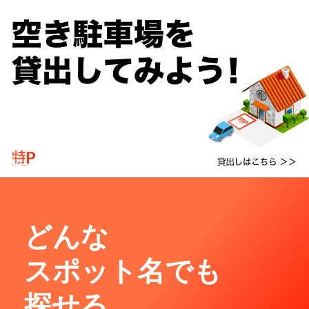
どんな
スポット名でも
探せる。