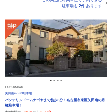
駐車場も
2件
あります
ID:310051168
矢田南4-3-23駐車場
バンテリンドームナゴヤまで徒歩8分！名古屋市東区矢田南の月
極駐車場！
682m
9～13分
大曽根駅から
徒歩