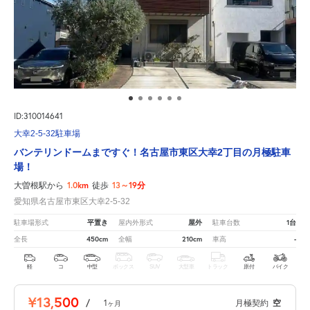
ID:310014641
大幸2-5-32駐車場
バンテリンドームまですぐ！名古屋市東区大幸2丁目の月極駐車
場！
1.0km
13～19分
大曽根駅から
徒歩
愛知県名古屋市東区大幸2-5-32
平置き
屋外
1台
駐車場形式
屋内外形式
駐車台数
450cm
210cm
-
全長
全幅
車高
軽
コ
中型
ボックス
SUV
大型車
トラック
原付
バイク
¥13,500
/
1
月極契約
空
ヶ月