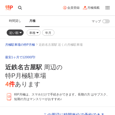
会員登録
月極掲載
時間貸し
月極
マップ
近い順
車種
年月
月極駐車場の特P月極
近鉄名古屋駅 近くの月極駐車場
最安1ヶ月で12000円!
近鉄名古屋駅
周辺の
特P月極駐車場
4
件
あります
特P月極は、スマホだけで手続きができます。長期の方 はサブスク、
短期の方はマンスリーがおすすめ♪
この周辺に時間単位で予約できる