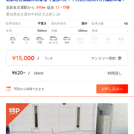
890m
12～17分
近鉄名古屋駅から
徒歩
愛知県名古屋市中村区大正町1-18
平置き
屋外
1台
駐車場形式
屋内外形式
駐車台数
500cm
250cm
-
全長
全幅
車高
軽
コ
中型
ボックス
SUV
大型車
トラック
原付
バイク
¥15,000
/
1
マンスリー契約
空
ヶ月
¥620
/
24
時間貸し
時間
10
お申し込みへ
月
から利用できます