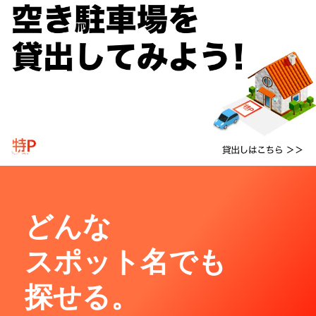
どんな
スポット名でも
探せる。