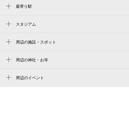
最寄り駅
近鉄名古屋駅
名鉄名古屋駅
スタジアム
nagoya baseball stadium
名古屋駅
バンテリンドーム
周辺の施設・スポット
国際センター駅
星野書店 近鉄パッセ店
ささしまライブ駅
近鉄パッセ
周辺の神社・お寺
米野駅
周辺に神社・お寺が見つかりませんでした。
kintetsu pass'e
中村区役所駅
周辺のイベント
名鉄名古屋駅サービスセンター
名鉄ポケモンスタンプラリー2026
亀島駅
タワーレコード 名古屋近鉄パッセ店
レモン博 in 名古屋
伏見駅
名鉄犬山線
「コスメ・デ・ボーテ×水森亜土」ポップア
丸の内駅
近鉄パッセ 名古屋店
ップストア（ハンズ名古屋店）
大須観音駅
うまいもん通り広小路口 多機能トイレ
アフリカン現代アート ティンガティンガ
原画展＠ジェイアール名古屋タカシマ