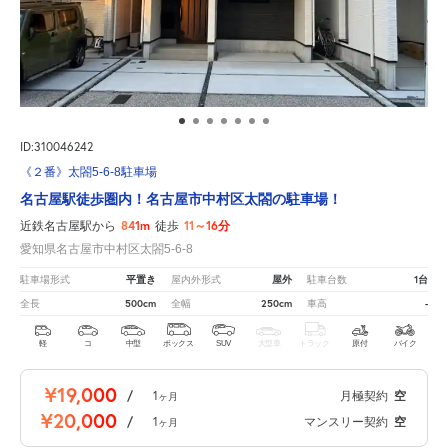
ID:310046242
《２番》太閤5-6-8駐車場
名古屋駅徒歩圏内！名古屋市中村区太閤の駐車場！
841m
11～16分
近鉄名古屋駅から
徒歩
愛知県名古屋市中村区太閤5-6-8
平置き
屋外
1台
駐車場形式
屋内外形式
駐車台数
500cm
250cm
-
全長
全幅
車高
軽
コ
中型
ボックス
SUV
大型車
トラック
原付
バイク
¥19,000
/
1
月極契約
空
ヶ月
¥20,000
/
1
マンスリー契約
空
ヶ月