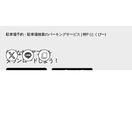
駐車場予約・駐車場検索のパーキングサービス | 特P (とくぴー)
便利な特Pアプリを
ダウンロードしよう！
ここから「インストール」して、便利な特Pアプリを
公式 X
GETしよう