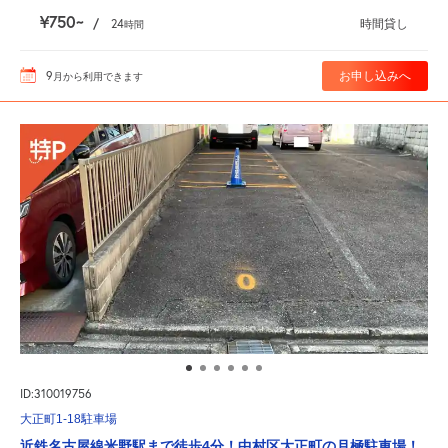
¥750
/
24
時間貸し
時間
9
お申し込みへ
月
から利用できます
ID:310019756
大正町1-18駐車場
近鉄名古屋線米野駅まで徒歩4分！中村区大正町の月極駐車場！