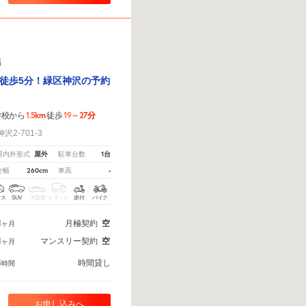
場
徒歩5分！緑区神沢の予約
1.5km
19～27分
学校から
徒歩
2-701-3
屋外
1台
屋内外形式
駐車台数
260cm
-
全幅
車高
クス
SUV
大型車
トラック
原付
バイク
1
月極契約
空
ヶ月
1
マンスリー契約
空
ヶ月
4
時間貸し
時間
お申し込みへ