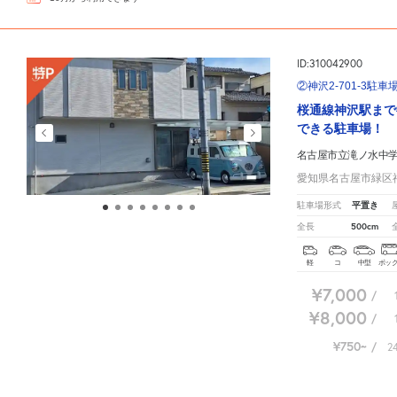
ID:310042900
②神沢2-701-3駐車
桜通線神沢駅まで
できる駐車場！
名古屋市立滝ノ水中
愛知県名古屋市緑区神沢
平置き
駐車場形式
500cm
全長
軽
コ
中型
ボッ
¥7,000
/
¥8,000
/
¥750
/
2
名古屋市立滝ノ水中学校周辺の相場よりお得な特P月極マップです。
月極駐車場のご掲載に関