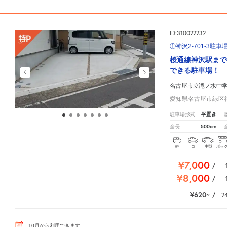
ID:310022232
①神沢2-701-3駐車
桜通線神沢駅まで
できる駐車場！
名古屋市立滝ノ水中
愛知県名古屋市緑区神沢
平置き
駐車場形式
500cm
全長
軽
コ
中型
ボッ
¥7,000
/
¥8,000
/
¥620
/
2
10
月
から利用できます