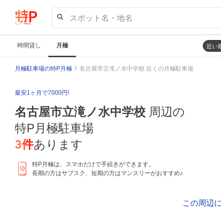
スポット名・地名
時間貸し
月極
近い
月極駐車場の特P月極
名古屋市立滝ノ水中学校 近くの月極駐車場
最安1ヶ月で7000円!
名古屋市立滝ノ水中学校
周辺の
特P月極駐車場
3
件
あります
特P月極は、スマホだけで手続きができます。
長期の方はサブスク、短期の方はマンスリーがおすすめ♪
この周辺