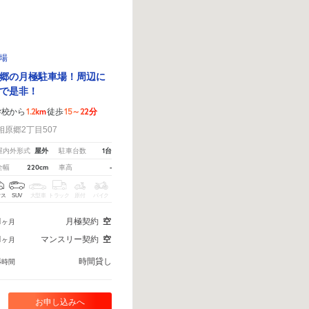
車場
郷の月極駐車場！周辺に
で是非！
1.2km
15～22分
学校から
徒歩
原郷2丁目507
屋外
1台
屋内外形式
駐車台数
220cm
-
全幅
車高
クス
SUV
大型車
トラック
原付
バイク
1
月極契約
空
ヶ月
1
マンスリー契約
空
ヶ月
4
時間貸し
時間
お申し込みへ