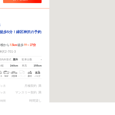
場
徒歩5分！緑区神沢の予約
1.5km
19～27分
学校から
徒歩
2-701-3
屋外
-
屋内外形式
駐車台数
260cm
255cm
全幅
車高
クス
SUV
大型車
トラック
原付
バイク
1
月極契約
満
ヶ月
1
マンスリー契約
満
ヶ月
4
時間貸し
時間
しては
こちら。
※ご注意ください - 徒歩時間は地形の状況や迂回路を反映できていない場合がありま