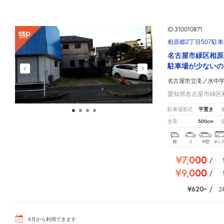
ID:310010871
相原郷2丁目507駐
名古屋市緑区相原
駐車場が少ないの
名古屋市立滝ノ水中
愛知県名古屋市緑区相
平置き
駐車場形式
500cm
全長
軽
コ
中型
ボッ
¥7,000
/
¥9,000
/
¥620
/
2
9
月
から利用できます