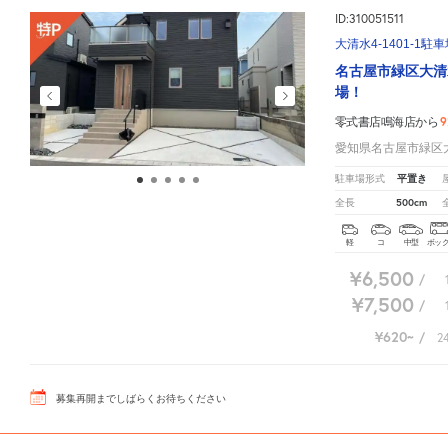
ID:310051511
大清水4-1401-1駐
名古屋市緑区大清
場！
9
零式書店鳴海店から
愛知県名古屋市緑区大清
平置き
駐車場形式
500cm
全長
軽
コ
中型
ボッ
¥6,500
/
¥7,500
/
¥620
/
2
募集再開までしばらくお待ちください