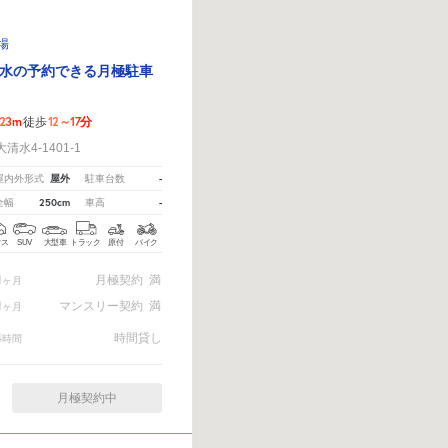
車場
水の予約できる月極駐車
23m
12～17分
徒歩
水4-1401-1
屋外
-
屋内外形式
駐車台数
250cm
-
全幅
車高
クス
SUV
大型車
トラック
原付
バイク
1
月極契約
満
ヶ月
1
マンスリー契約
満
ヶ月
4
時間貸し
時間
月極契約中