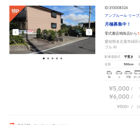
ID:310008324
アンプルール リーブル
月極募集中！
1
零式書店鳴海店から
愛知県名古屋市緑区水広
ブル AI
平置き
駐車場形式
500cm
全長
軽
コ
中型
ボッ
¥5,000
/
¥6,000
/
¥500
/
2
募集再開までしばらくお待ちください
零式書店鳴海店周辺の相場よりお得な特P月極マップです。
月極駐車場のご掲載に関しては
こ