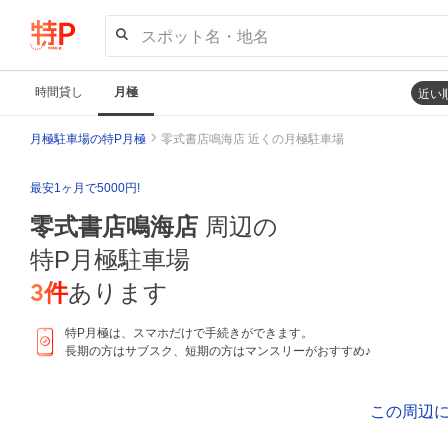
スポット名・地名
時間貸し
月極
近い
月極駐車場の特P月極
零式書店鳴海店 近くの月極駐車場
最安1ヶ月で5000円!
零式書店鳴海店
周辺の
特P月極駐車場
3
件
あります
特P月極は、スマホだけで手続きができます。
長期の方はサブスク、短期の方はマンスリーがおすすめ♪
この周辺