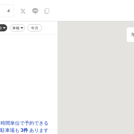
順
車種
年月
に時間単位で予約できる
駐車場も
3件
あります