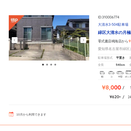
ID:310006774
大清水3-504駐車場
緑区大清水の月極
9
零式書店鳴海店から
愛知県名古屋市緑区大
平置き
駐車場形式
540cm
全長
軽
コ
中型
ボッ
¥8,000
/
¥620
/
2
10
月
から利用できます