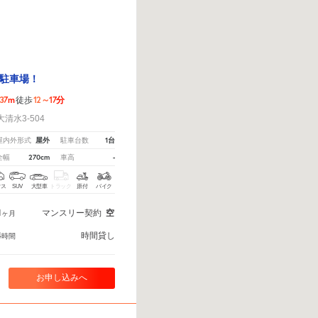
駐車場！
37m
12～17分
徒歩
清水3-504
屋外
1台
屋内外形式
駐車台数
270cm
-
全幅
車高
クス
SUV
大型車
トラック
原付
バイク
1
マンスリー契約
空
ヶ月
4
時間貸し
時間
お申し込みへ