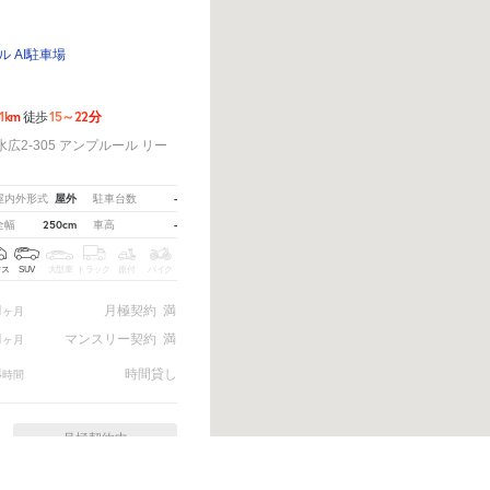
 AI駐車場
.1km
15～22分
徒歩
2-305 アンプルール リー
屋外
-
屋内外形式
駐車台数
250cm
-
全幅
車高
クス
SUV
大型車
トラック
原付
バイク
1
月極契約
満
ヶ月
1
マンスリー契約
満
ヶ月
4
時間貸し
時間
月極契約中
ちら。
※ご注意ください - 徒歩時間は地形の状況や迂回路を反映できていない場合があります。