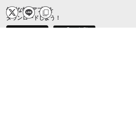
便利な特Pアプリを
ダウンロードしよう！
ここから「インストール」して、便利な特Pアプリを
公式 X
GETしよう
公式 Facebook
特P
会員・利用規約
特定商取引法について