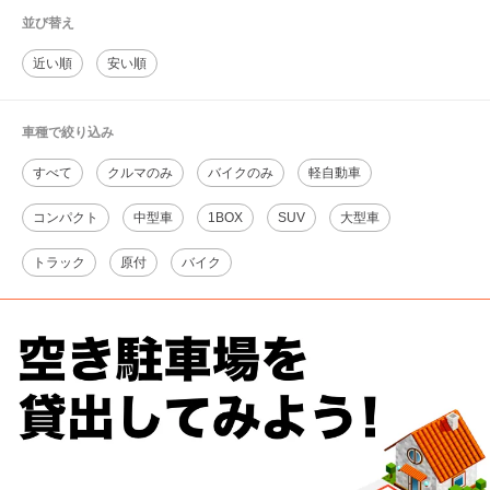
並び替え
近い順
安い順
車種で絞り込み
すべて
クルマのみ
バイクのみ
軽自動車
コンパクト
中型車
1BOX
SUV
大型車
トラック
原付
バイク