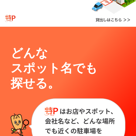
どんな
スポット名でも
探せる。