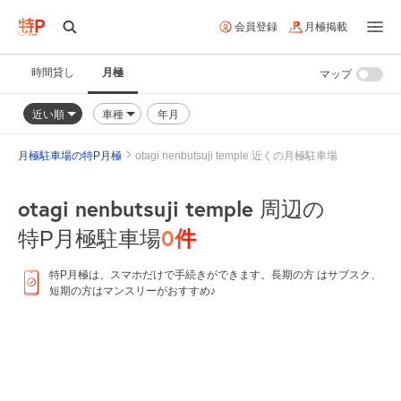
会員登録
月極掲載
時間貸し
月極
マップ
近い順
車種
年月
月極駐車場の特P月極
otagi nenbutsuji temple 近くの月極駐車場
otagi nenbutsuji temple
周辺の
0
件
特P月極駐車場
特P月極は、スマホだけで手続きができます。長期の方 はサブスク、
短期の方はマンスリーがおすすめ♪