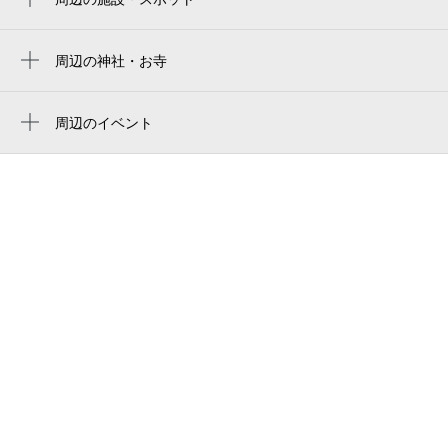
otagi nenbutsuji temple
清滝トンネル
周辺の神社・お寺
愛宕念仏寺
adashino nenbutsuji temple
愛宕念仏寺 ふれ愛観音堂
周辺のイベント
あだし野念仏寺
千灯供養
愛宕念仏寺 多宝塔
嵯峨鳥居本伝統的建造物群保存地区
愛宕念仏寺 三宝の鐘
奥嵯峨苑
愛宕念仏寺 千二百羅漢
愛宕念仏寺 本堂