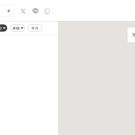
順
車種
年月