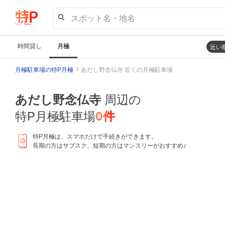
スポット名・地名
時間貸し
月極
近い
月極駐車場の特P月極
あだし野念仏寺 近くの月極駐車場
あだし野念仏寺
周辺の
0
件
特P月極駐車場
特P月極は、スマホだけで手続きができます。
長期の方はサブスク、短期の方はマンスリーがおすすめ♪