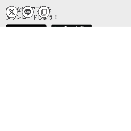
便利な特Pアプリを
ダウンロードしよう！
ここから「インストール」して、便利な特Pアプリを
公式 X
GETしよう
公式 Facebook
特P
会員・利用規約
特定商取引法について