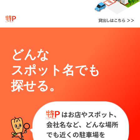
どんな
スポット名でも
探せる。