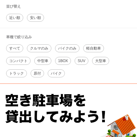
並び替え
近い順
安い順
車種で絞り込み
すべて
クルマのみ
バイクのみ
軽自動車
コンパクト
中型車
1BOX
SUV
大型車
トラック
原付
バイク