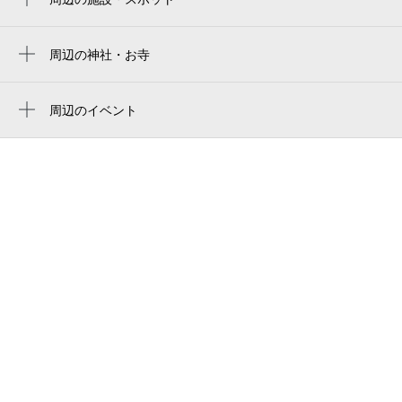
あだし野念仏寺
adashino nenbutsuji temple
周辺の神社・お寺
化野念仏寺 西院の河原
嵯峨亀山
あだしの念仏寺
周辺のイベント
嵯峨鳥居本伝統的建造物群保存地区
千灯供養
化野念仏寺
奥嵯峨苑
あだし野念仏寺
博物館さがの人形の家
祇王寺 駐輪場
博物館さがの人形の家
嵯峨野・霊苑（京都市）
otagi nenbutsuji temple
小倉山
想い出博物館