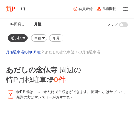
会員登録
月極掲載
時間貸し
月極
マップ
近い順
車種
年月
月極駐車場の特P月極
あだしの念仏寺 近くの月極駐車場
あだしの念仏寺
周辺の
0
件
特P月極駐車場
特P月極は、スマホだけで手続きができます。長期の方 はサブスク、
短期の方はマンスリーがおすすめ♪