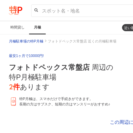
スポット名・地名
時間貸し
月極
近い
月極駐車場の特P月極
フォトドペックス常盤店 近くの月極駐車場
最安1ヶ月で10000円!
フォトドペックス常盤店
周辺の
特P月極駐車場
2
件
あります
特P月極は、スマホだけで手続きができます。
長期の方はサブスク、短期の方はマンスリーがおすすめ♪
この周辺