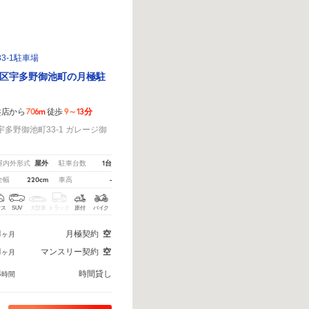
3-1駐車場
区宇多野御池町の月極駐
706m
9～13分
盤店から
徒歩
多野御池町33-1 ガレージ御
屋外
1台
屋内外形式
駐車台数
220cm
-
全幅
車高
クス
SUV
大型車
トラック
原付
バイク
1
月極契約
空
ヶ月
1
マンスリー契約
空
ヶ月
4
時間貸し
時間