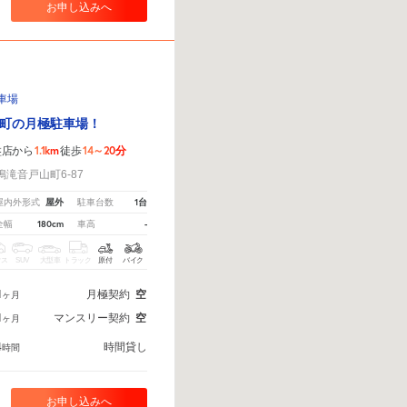
お申し込みへ
車場
町の月極駐車場！
1.1km
14～20分
盤店から
徒歩
滝音戸山町6-87
屋外
1台
屋内外形式
駐車台数
180cm
-
全幅
車高
クス
SUV
大型車
トラック
原付
バイク
1
月極契約
空
ヶ月
1
マンスリー契約
空
ヶ月
4
時間貸し
時間
お申し込みへ