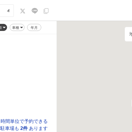
順
車種
年月
に時間単位で予約できる
駐車場も
2件
あります