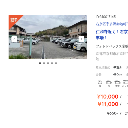
ID:310017145
右京区宇多野御池町3
仁和寺近く！右京
車場！
フォトドペックス常
京都府京都市右京区宇
池
平置き
駐車場形式
480cm
全長
軽
コ
中型
ボッ
¥10,000
/
¥11,000
/
¥650
/
2