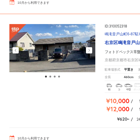
10
月
から利用できます
ID:310052318
鳴滝音戸山町6-87駐
右京区鳴滝音戸山
フォトドペックス常
京都府京都市右京区鳴
平置き
駐車場形式
460cm
全長
軽
コ
中型
ボッ
¥10,000
/
¥12,000
/
¥620
/
2
10
月
から利用できます