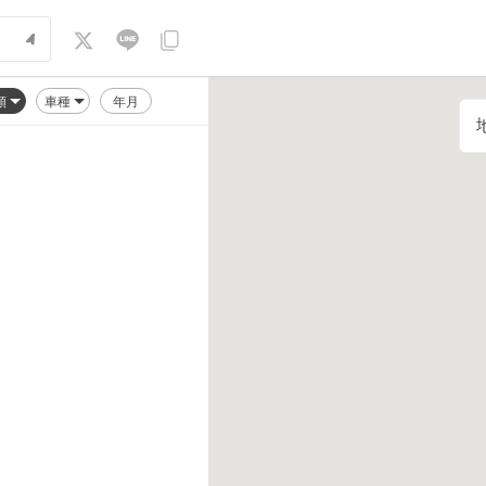
順
車種
年月