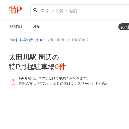
スポット名・地名
時間貸し
月極
安い
月極駐車場の特P月極
太田川駅 近くの月極駐車場
太田川駅
周辺の
0
件
特P月極駐車場
特P月極は、スマホだけで手続きができます。
長期の方はサブスク、短期の方はマンスリーがおすすめ♪