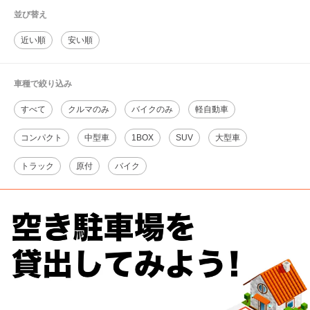
並び替え
近い順
安い順
車種で絞り込み
すべて
クルマのみ
バイクのみ
軽自動車
コンパクト
中型車
1BOX
SUV
大型車
トラック
原付
バイク