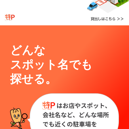
どんな
スポット名でも
探せる。