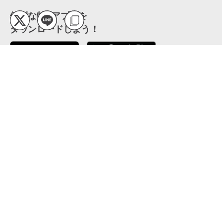
便利な特Pアプリを
ダウンロードしよう！
ここから「インストール」して、便利な特Pアプリを
公式 X
GETしよう
公式 Facebook
特P
会員・利用規約
特定商取引法について