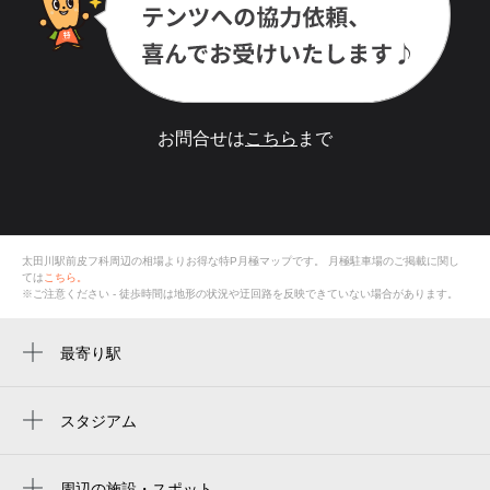
お問合せは
こちら
まで
太田川駅前皮フ科周辺の相場よりお得な特P月極マップです。
月極駐車場のご掲載に関し
ては
こちら。
※ご注意ください - 徒歩時間は地形の状況や迂回路を反映できていない場合があります。
最寄り駅
太田川駅
高横須賀駅
スタジアム
周辺にスタジアムが見つかりませんでした。
尾張横須賀駅
周辺の施設・スポット