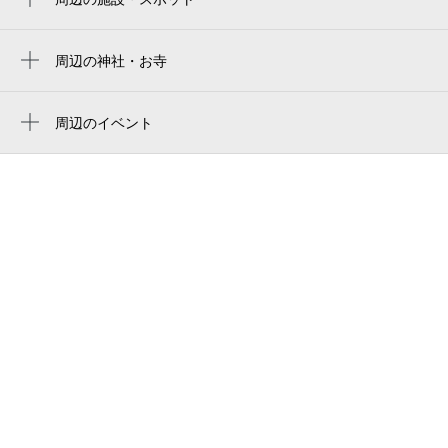
太田川駅前皮フ科
ユウナル東海
周辺の神社・お寺
周辺に神社・お寺が見つかりませんでした。
東海市芸術劇場
周辺のイベント
太田川駅西広場（大屋根広場）
セールスマンの死／Death of a
ootagawa k dining
Salesman
にこにこ餃子 ラスパ太田川店
ジャパンブラスセミナー スペシャルコン
サート
名鉄河和線
名東ウインドオーケストラ第27回定期演奏
brillante music salon（ブリランテミュージッ
会
クサロン）太田川教室
東海市子どものオーケストラ 第8回定期演
ぐらんどーべ
奏会
太田川駅東側イベント広場
Yerma イェルマ
屋台ラーメン origin オリジン
太田川駅前リアル謎解きゲーム タイムリ
ープとアリマキの野望
東海市観光物産プラザ