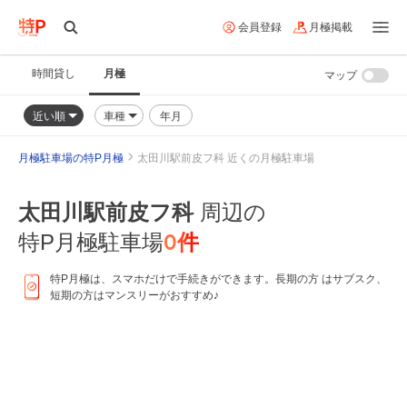
会員登録
月極掲載
時間貸し
月極
マップ
近い順
車種
年月
月極駐車場の特P月極
太田川駅前皮フ科 近くの月極駐車場
太田川駅前皮フ科
周辺の
0
件
特P月極駐車場
特P月極は、スマホだけで手続きができます。長期の方 はサブスク、
短期の方はマンスリーがおすすめ♪