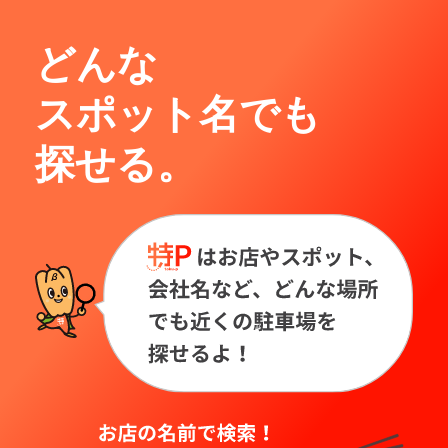
どんな
スポット名でも
探せる。