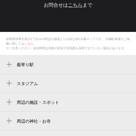
お問合せは
こちら
まで
静岡県伊東市湯川2丁目16-9周辺の相場よりお得な特P月極マップです。
月極駐車場のご掲
載に関しては
こちら。
※ご注意ください - 徒歩時間は地形の状況や迂回路を反映できていない場合があります。
最寄り駅
伊東駅
スタジアム
周辺にスタジアムが見つかりませんでした。
周辺の施設・スポット
福々亭
自家製麺 支那そば 福々亭
周辺の神社・お寺
慈眼寺
湯川第二浴場 弁天の湯