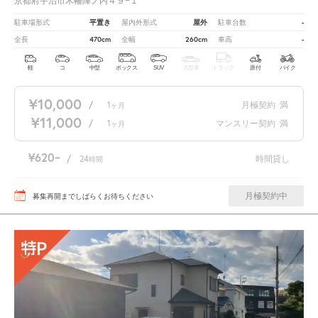
京都府宇治市木幡陣ノ内４９−１
平置き
屋外
-
駐車場形式
屋内外形式
駐車台数
470cm
260cm
-
全長
全幅
車高
軽
コ
中型
ボックス
SUV
大型車
トラック
原付
バイク
¥10,000
/
1
月極契約
満
ヶ月
¥11,000
/
1
マンスリー契約
満
ヶ月
¥620
/
24
時間貸し
時間
月極契約中
募集再開までしばらくお待ちください