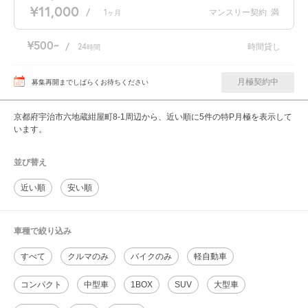
¥11,000
/
1
マンスリー契約
満
ヶ月
¥500
/
24
時間貸し
時間
月極契約中
募集再開までしばらくお待ちください
京都府宇治市六地蔵紺屋町8-1周辺から、近い順に5件の特P月極を表示して
います。
並び替え
近い順
安い順
車種で絞り込み
すべて
クルマのみ
バイクのみ
軽自動車
コンパクト
中型車
1BOX
SUV
大型車