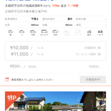
519m
7～10分
京都府宇治市六地蔵紺屋町8-1から
徒歩
京都府宇治市木幡木幡大瀬戸45
平置き
屋外
-
駐車場形式
屋内外形式
駐車台数
480cm
180cm
-
全長
全幅
車高
軽
コ
中型
ボックス
SUV
大型車
トラック
原付
バイク
¥10,000
/
1
月極契約
満
ヶ月
¥11,000
/
1
マンスリー契約
満
ヶ月
¥500
/
24
時間貸し
時間
月極契約中
募集再開までしばらくお待ちください