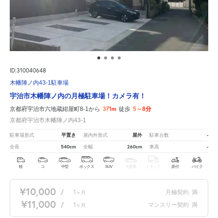
ID:310040648
木幡陣ノ内43-1駐車場
宇治市木幡陣ノ内の月極駐車場！カメラ有！
371m
5～8分
京都府宇治市六地蔵紺屋町8-1から
徒歩
京都府宇治市木幡陣ノ内43-1
平置き
屋外
-
駐車場形式
屋内外形式
駐車台数
540cm
260cm
-
全長
全幅
車高
軽
コ
中型
ボックス
SUV
大型車
トラック
原付
バイク
¥10,000
/
1
月極契約
満
ヶ月
¥11,000
/
1
マンスリー契約
満
ヶ月