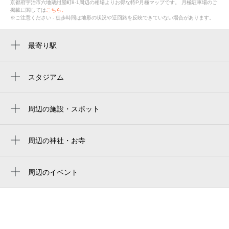
京都府宇治市六地蔵紺屋町8-1周辺の相場よりお得な特P月極マップです。
月極駐車場のご
掲載に関しては
こちら。
※ご注意ください - 徒歩時間は地形の状況や迂回路を反映できていない場合があります。
最寄り駅
六地蔵駅
木幡駅
スタジアム
周辺にスタジアムが見つかりませんでした。
木幡駅
周辺の施設・スポット
桃山南口駅
くるっとパーク地下鉄六地蔵駅前（駐輪
石田駅
場）
周辺の神社・お寺
新鮮激安市場!六地蔵店
正覚院
Marche BBQ 6J（マルシェビービーキュー 6
正行寺
周辺のイベント
ジェイ）
周辺にイベントが見つかりませんでした。
教専寺
六地蔵駅前タクシー乗り場
京都市営地下鉄 東西線