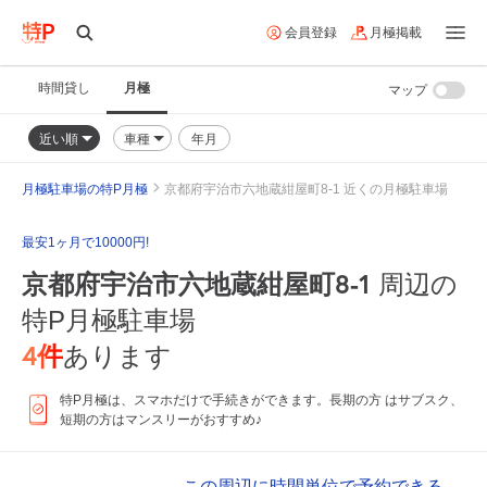
会員登録
月極掲載
時間貸し
月極
マップ
近い順
車種
年月
月極駐車場の特P月極
京都府宇治市六地蔵紺屋町8-1 近くの月極駐車場
最安1ヶ月で10000円!
京都府宇治市六地蔵紺屋町8-1
周辺の
特P月極駐車場
4
件
あります
特P月極は、スマホだけで手続きができます。長期の方 はサブスク、
短期の方はマンスリーがおすすめ♪
この周辺に時間単位で予約できる