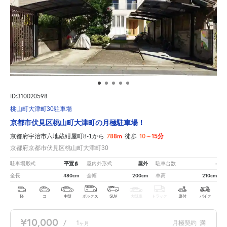
ID:310020598
桃山町大津町30駐車場
京都市伏見区桃山町大津町の月極駐車場！
788m
10～15分
京都府宇治市六地蔵紺屋町8-1から
徒歩
京都府京都市伏見区桃山町大津町30
平置き
屋外
-
駐車場形式
屋内外形式
駐車台数
480cm
200cm
210cm
全長
全幅
車高
軽
コ
中型
ボックス
SUV
大型車
トラック
原付
バイク
¥10,000
/
1
月極契約
満
ヶ月