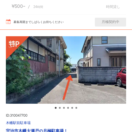
¥500
/
24
時間貸し
時間
月極契約中
募集再開までしばらくお待ちください
ID:310047700
木幡駅前駐車場
宇治市木幡大瀬戸の月極駐車場！