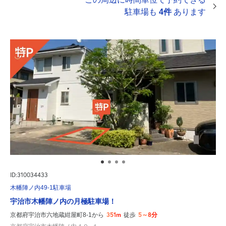
駐車場も
4件
あります
ID:310034433
木幡陣ノ内49-1駐車場
宇治市木幡陣ノ内の月極駐車場！
351m
5～8分
京都府宇治市六地蔵紺屋町8-1から
徒歩