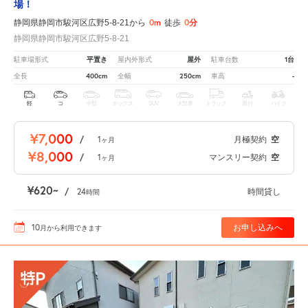
場！
0m
0分
静岡県静岡市駿河区広野5-8-21から
徒歩
静岡県静岡市駿河区広野5-8-21
平置き
屋外
1台
駐車場形式
屋内外形式
駐車台数
400cm
250cm
-
全長
全幅
車高
軽
コ
中型
ボックス
SUV
大型車
トラック
原付
バイク
¥7,000
/
1
月極契約
空
ヶ月
¥8,000
/
1
マンスリー契約
空
ヶ月
¥620
/
24
時間貸し
時間
10
お申し込みへ
月
から利用できます