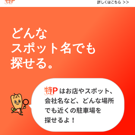
どんな
スポット名でも
探せる。