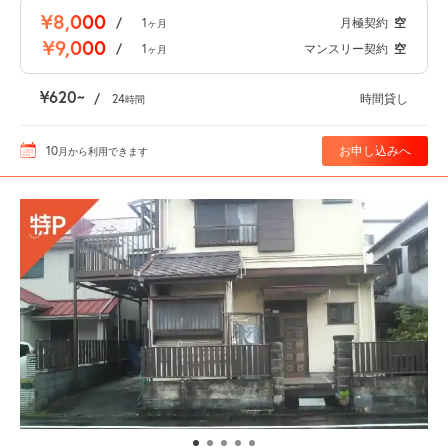
¥8,000
/
1
月極契約
空
ヶ月
¥9,000
/
1
マンスリー契約
空
ヶ月
¥620
/
24
時間貸し
時間
10
お申し込みへ
月
から利用できます