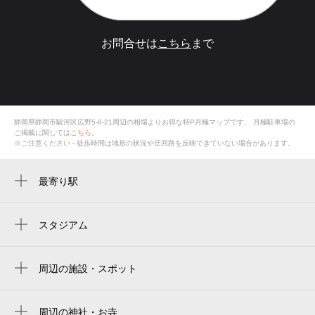
お問合せは
こちら
まで
静岡県静岡市駿河区広野5-8-21周辺の相場よりお得な特P月極マップです。
月極駐車場の
ご掲載に関しては
こちら。
※ご注意ください - 徒歩時間は地形の状況や迂回路を反映できていない場合があります。
最寄り駅
用宗駅
スタジアム
周辺にスタジアムが見つかりませんでした。
周辺の施設・スポット
LAKEY Surf Office（レイキーサーフオフィ
ス）
周辺の神社・お寺