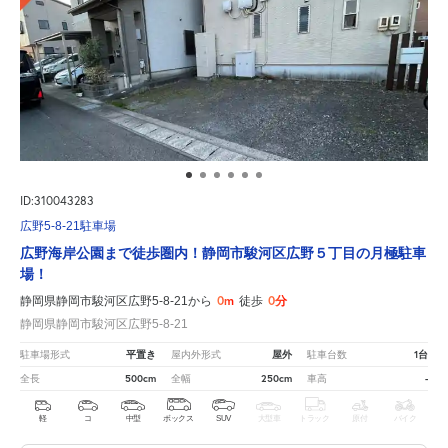
ID:310043283
広野5-8-21駐車場
広野海岸公園まで徒歩圏内！静岡市駿河区広野５丁目の月極駐車
場！
0m
0分
静岡県静岡市駿河区広野5-8-21から
徒歩
静岡県静岡市駿河区広野5-8-21
平置き
屋外
1台
駐車場形式
屋内外形式
駐車台数
500cm
250cm
-
全長
全幅
車高
軽
コ
中型
ボックス
SUV
大型車
トラック
原付
バイク