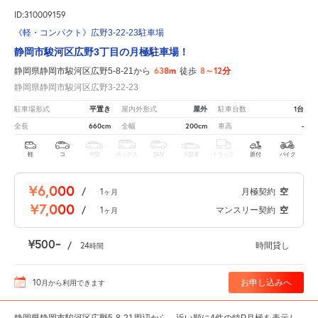
ID:310009159
《軽・コンパクト》広野3-22-23駐車場
静岡市駿河区広野3丁目の月極駐車場！
638m
8～12分
静岡県静岡市駿河区広野5-8-21から
徒歩
静岡県静岡市駿河区広野3-22-23
平置き
屋外
1台
駐車場形式
屋内外形式
駐車台数
660cm
200cm
-
全長
全幅
車高
軽
コ
中型
ボックス
SUV
大型車
トラック
原付
バイク
¥6,000
/
1
月極契約
空
ヶ月
¥7,000
/
1
マンスリー契約
空
ヶ月
¥500
/
24
時間貸し
時間
10
お申し込みへ
月
から利用できます