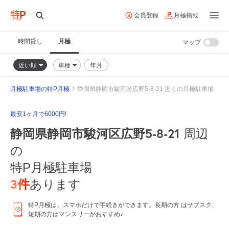
会員登録
月極掲載
時間貸し
月極
マップ
近い順
車種
年月
月極駐車場の特P月極
静岡県静岡市駿河区広野5-8-21 近くの月極駐車場
最安1ヶ月で6000円!
静岡県静岡市駿河区広野5-8-21
周辺
の
特P月極駐車場
3
件
あります
特P月極は、スマホだけで手続きができます。長期の方 はサブスク、
短期の方はマンスリーがおすすめ♪