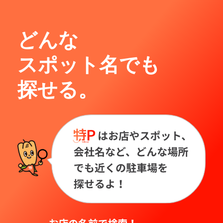
どんな
スポット名でも
探せる。