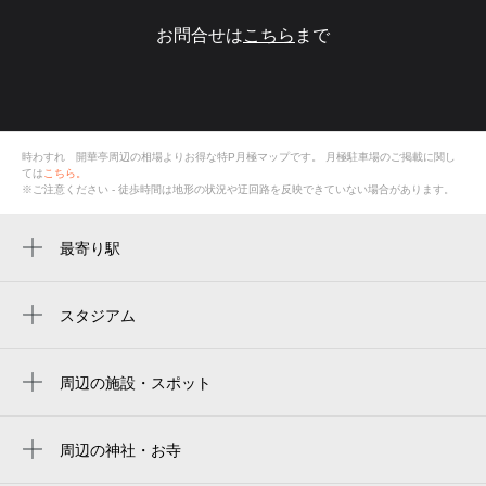
お問合せは
こちら
まで
時わすれ 開華亭周辺の相場よりお得な特P月極マップです。
月極駐車場のご掲載に関し
ては
こちら。
※ご注意ください - 徒歩時間は地形の状況や迂回路を反映できていない場合があります。
最寄り駅
周辺に最寄り駅が見つかりませんでした。
スタジアム
周辺にスタジアムが見つかりませんでした。
周辺の施設・スポット
時わすれ 開華亭
浜名湖舘山寺美術博物館
周辺の神社・お寺
周辺に神社・お寺が見つかりませんでした。
浜名湖舘山寺美術博物館