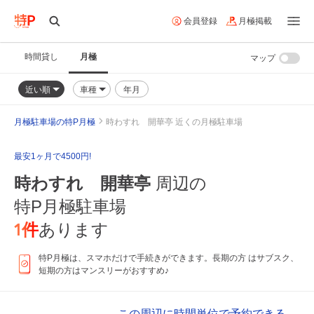
会員登録
月極掲載
時間貸し
月極
マップ
近い順
車種
年月
月極駐車場の特P月極
時わすれ 開華亭 近くの月極駐車場
最安1ヶ月で4500円!
時わすれ 開華亭
周辺の
特P月極駐車場
1
件
あります
特P月極は、スマホだけで手続きができます。長期の方 はサブスク、
短期の方はマンスリーがおすすめ♪
この周辺に時間単位で予約できる