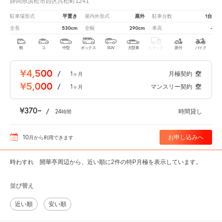
静岡県浜松市西区呉松町1241
平置き
屋外
1台
駐車場形式
屋内外形式
駐車台数
530cm
290cm
-
全長
全幅
車高
軽
コ
中型
ボックス
SUV
大型車
トラック
原付
バイク
¥4,500
/
1
月極契約
空
ヶ月
¥5,000
/
1
マンスリー契約
空
ヶ月
¥370
/
24
時間貸し
時間
10
お申し込みへ
月
から利用できます
時わすれ 開華亭周辺から、近い順に2件の特P月極を表示しています。
並び替え
近い順
安い順