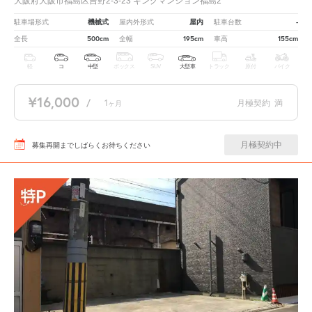
大阪府大阪市福島区吉野2-3-23 キングマンション福島2
機械式
屋内
-
駐車場形式
屋内外形式
駐車台数
500cm
195cm
155cm
全長
全幅
車高
軽
コ
中型
ボックス
SUV
大型車
トラック
原付
バイク
¥16,000
/
1
月極契約
満
ヶ月
月極契約中
募集再開までしばらくお待ちください