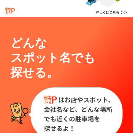
どんな
スポット名でも
探せる。