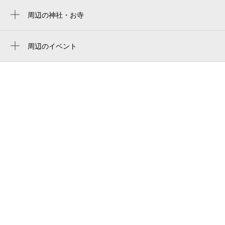
中之島駅
ふくみ屋 野田店
周辺の神社・お寺
Kyocera Dome Osaka
新福島駅
覚円寺
焼き鳥とおつまみ 佐藤 野田本店
京セラドーム大阪
西九条駅
祥光寺
周辺のイベント
らーめん旭屋 野田本店
キャプテン翼フィールド大阪梅田 in links
周辺にイベントが見つかりませんでした。
淀川駅
極楽寺
umeda
東横イン大阪JR野田駅前
福島駅
Maruzen Intec Arena Osaka
大阪市福島消防署
阿波座駅
asueアリーナ大阪
HOTEL MATSUGAE OSAKA
asue arena osaka
ビジネスパーク
miku:p+s
北おおさか信用金庫 野田支店
ROTA HOSTEL
玉川西