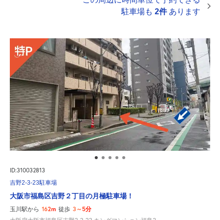
駐車場も
2件
あります
ID:310032813
吉野2-3-23駐車場
大阪市福島区吉野２丁目の月極駐車場！
162m
3～5分
玉川駅から
徒歩