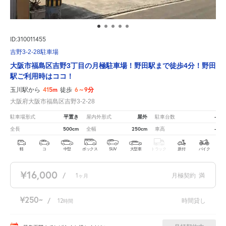
ID:310011455
吉野3-2-28駐車場
大阪市福島区吉野3丁目の月極駐車場！野田駅まで徒歩4分！野田
駅ご利用時はココ！
415m
6～9分
玉川駅から
徒歩
大阪府大阪市福島区吉野3-2-28
平置き
屋外
-
駐車場形式
屋内外形式
駐車台数
500cm
250cm
-
全長
全幅
車高
軽
コ
中型
ボックス
SUV
大型車
トラック
原付
バイク
¥16,000
/
1
月極契約
満
ヶ月
¥250
/
12
時間貸し
時間