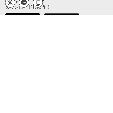
便利な特Pアプリを
ダウンロードしよう！
ここから「インストール」して、便利な特Pアプリを
公式 X
GETしよう
公式 Facebook
特P
会員・利用規約
特定商取引法について
プライバシーポリシー