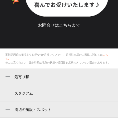
お問合せは
こちら
まで
玉川駅周辺の相場よりお得な特P月極マップです。
月極駐車場のご掲載に関しては
こち
ら。
※ご注意ください - 徒歩時間は地形の状況や迂回路を反映できていない場合があります。
最寄り駅
玉川駅
野田阪神駅
スタジアム
大阪京瓷巨蛋
野田駅
京瓷大阪巨蛋
周辺の施設・スポット
海老江駅
ローソン 玉川駅前店
교세라 돔 오사카