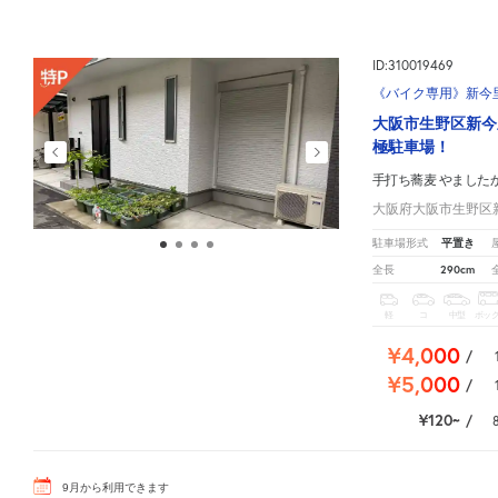
ID:310019469
《バイク専用》新今里2
大阪市生野区新今
極駐車場！
手打ち蕎麦 やました
大阪府大阪市生野区新今
平置き
駐車場形式
290cm
全長
軽
コ
中型
ボッ
¥4,000
/
¥5,000
/
¥120
/
9
月
から利用できます