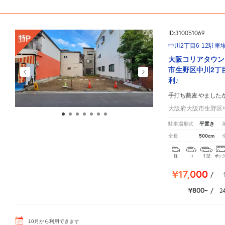
ID:310051069
中川2丁目6-12駐車
大阪コリアタウン
市生野区中川2丁
利♪
手打ち蕎麦 やました
大阪府大阪市生野区中
平置き
駐車場形式
500cm
全長
軽
コ
中型
ボッ
¥17,000
/
¥800
/
2
10
月
から利用できます