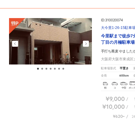
ID:310020074
大今里1-26-15駐車
今里駅まで徒歩7
丁目の月極駐車場
手打ち蕎麦 やました
大阪府大阪市東成区大今
平置き
駐車場形式
600cm
全長
軽
コ
中型
ボッ
¥9,000
/
¥10,000
/
¥620
/
2
手打ち蕎麦 やました周辺の相場よりお得な特P月極マップです。
月極駐車場のご掲載に関して
募集再開までしばらくお待ちください