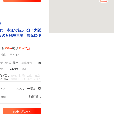
場
に一本道で徒歩6分！大阪
目の月極駐車場！観光に便
958m
12～17分
から
徒歩
川2丁目6-12
屋外
1台
屋内外形式
駐車台数
220cm
-
全幅
車高
クス
SUV
大型車
トラック
原付
バイク
1
マンスリー契約
空
ヶ月
4
時間貸し
時間
お申し込みへ