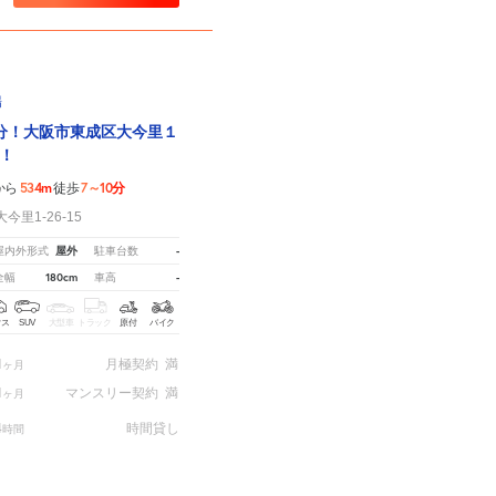
場
分！大阪市東成区大今里１
！
534m
7～10分
から
徒歩
里1-26-15
屋外
-
屋内外形式
駐車台数
180cm
-
全幅
車高
クス
SUV
大型車
トラック
原付
バイク
1
月極契約
満
ヶ月
1
マンスリー契約
満
ヶ月
4
時間貸し
時間
は
こちら。
※ご注意ください - 徒歩時間は地形の状況や迂回路を反映できていない場合があります。
月極契約中