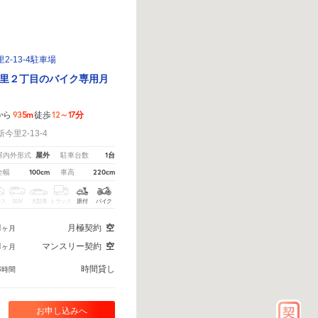
-13-4駐車場
里２丁目のバイク専用月
935m
12～17分
から
徒歩
里2-13-4
屋外
1台
屋内外形式
駐車台数
100cm
220cm
全幅
車高
クス
SUV
大型車
トラック
原付
バイク
1
月極契約
空
ヶ月
1
マンスリー契約
空
ヶ月
8
時間貸し
時間
お申し込みへ