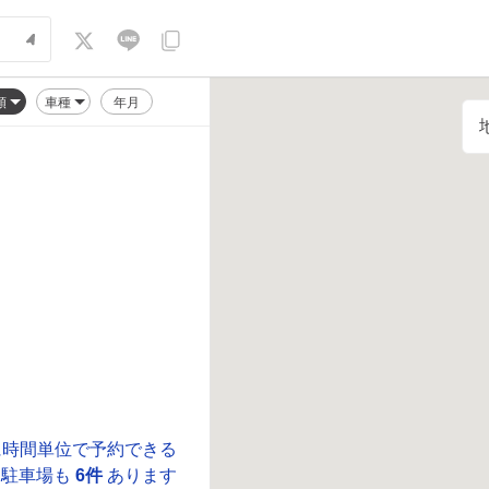
順
車種
年月
に時間単位で予約できる
駐車場も
6件
あります