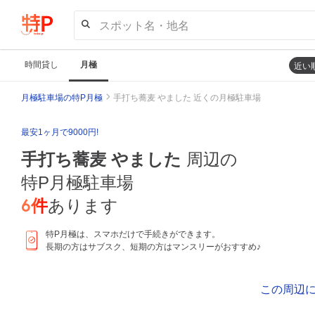
スポット名・地名
時間貸し
月極
近い
月極駐車場の特P月極
手打ち蕎麦 やました 近くの月極駐車場
最安1ヶ月で9000円!
手打ち蕎麦 やました
周辺の
特P月極駐車場
6
件
あります
特P月極は、スマホだけで手続きができます。
長期の方はサブスク、短期の方はマンスリーがおすすめ♪
この周辺