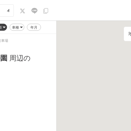
順
車種
年月
駐車場
公園
周辺の