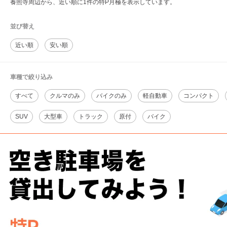
養照寺周辺から、近い順に1件の特P月極を表示しています。
並び替え
近い順
安い順
車種で絞り込み
すべて
クルマのみ
バイクのみ
軽自動車
コンパクト
SUV
大型車
トラック
原付
バイク