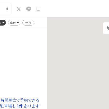
順
車種
年月
に時間単位で予約できる
駐車場も
1件
あります