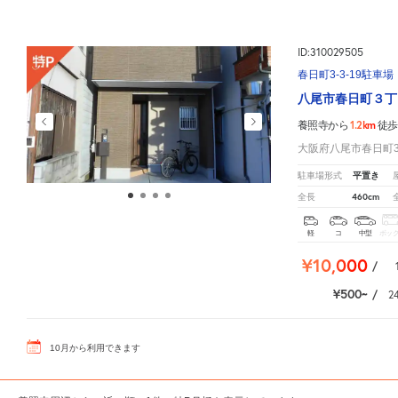
ID:310029505
春日町3-3-19駐車場
八尾市春日町３丁
1.2km
養照寺から
徒歩
大阪府八尾市春日町3-
平置き
駐車場形式
460cm
全長
軽
コ
中型
ボッ
¥10,000
/
¥500
/
2
10
月
から利用できます