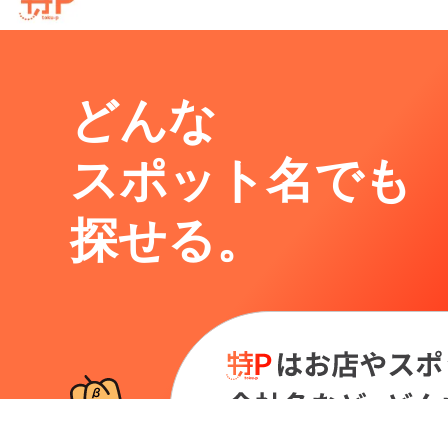
どんな
スポット名でも
探せる。
養照寺周辺の相場よりお得な特P月極マップです。
月極駐車場のご掲載に関しては
こちら。
※