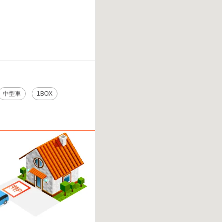
中型車
1BOX