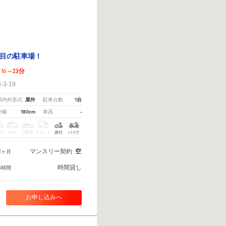
目の駐車場！
16～23分
3-19
屋外
1台
屋内外形式
駐車台数
180cm
-
全幅
車高
クス
SUV
大型車
トラック
原付
バイク
1
マンスリー契約
空
ヶ月
4
時間貸し
時間
お申し込みへ