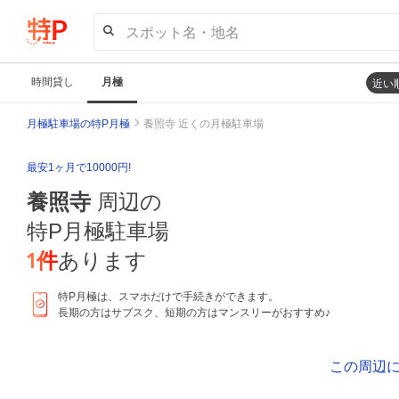
スポット名・地名
時間貸し
月極
近い
月極駐車場の特P月極
養照寺 近くの月極駐車場
最安1ヶ月で10000円!
養照寺
周辺の
特P月極駐車場
1
件
あります
特P月極は、スマホだけで手続きができます。
長期の方はサブスク、短期の方はマンスリーがおすすめ♪
この周辺