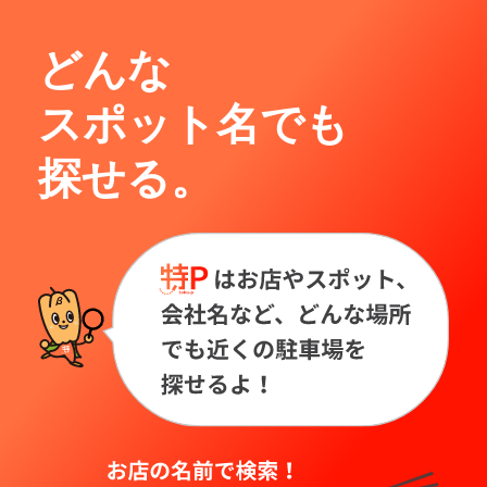
どんな
スポット名でも
探せる。