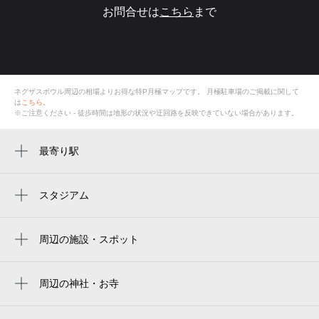
お問合せは
こちら
まで
ネグザスボウル周辺の相場よりお得な特P月極マップです。
月極駐車場のご掲載に関して
は
こちら。
※ご注意ください - 徒歩時間は地形の状況や迂回路を反映できていない場合があります。
最寄り駅
周辺に最寄り駅が見つかりませんでした。
スタジアム
周辺にスタジアムが見つかりませんでした。
周辺の施設・スポット
ネグザスボウル
並木通り
周辺の神社・お寺
周辺に神社・お寺が見つかりませんでした。
ミリオンカラーあけぼの店