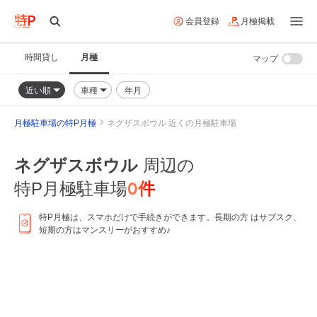
会員登録
月極掲載
時間貸し
月極
マップ
近い順
車種
年月
月極駐車場の特P月極
ネグザスボウル 近くの月極駐車場
ネグザスボウル
周辺の
0
件
特P月極駐車場
特P月極は、スマホだけで手続きができます。長期の方 はサブスク、
短期の方はマンスリーがおすすめ♪