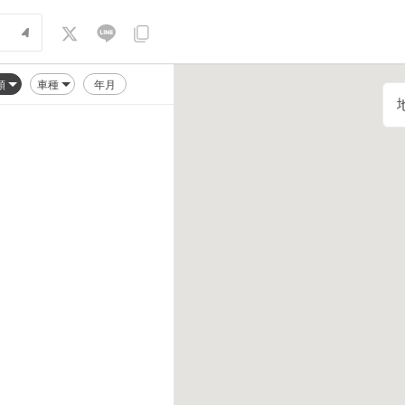
順
車種
年月