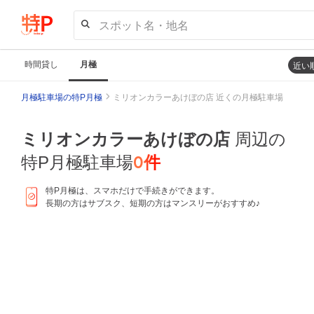
スポット名・地名
時間貸し
月極
近い
月極駐車場の特P月極
ミリオンカラーあけぼの店 近くの月極駐車場
ミリオンカラーあけぼの店
周辺の
0
件
特P月極駐車場
特P月極は、スマホだけで手続きができます。
長期の方はサブスク、短期の方はマンスリーがおすすめ♪