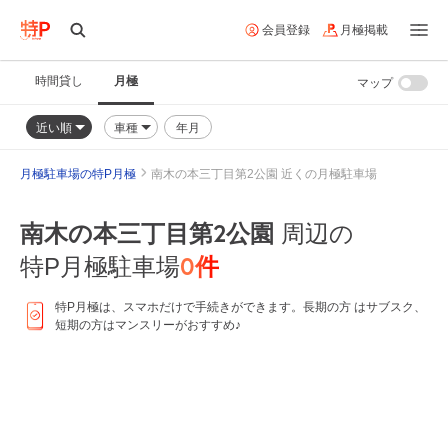
会員登録
月極掲載
時間貸し
月極
マップ
近い順
車種
年月
月極駐車場の特P月極
南木の本三丁目第2公園 近くの月極駐車場
南木の本三丁目第2公園
周辺の
0
件
特P月極駐車場
特P月極は、スマホだけで手続きができます。長期の方 はサブスク、
短期の方はマンスリーがおすすめ♪