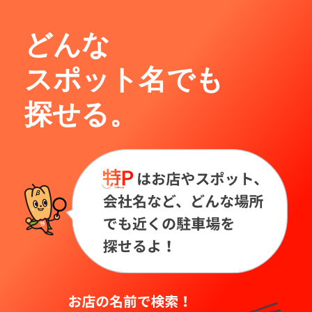
どんな
スポット名でも
探せる。