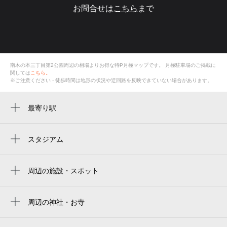
お問合せは
こちら
まで
南木の本三丁目第2公園周辺の相場よりお得な特P月極マップです。
月極駐車場のご掲載に
関しては
こちら。
※ご注意ください - 徒歩時間は地形の状況や迂回路を反映できていない場合があります。
最寄り駅
八尾南駅
八尾駅
スタジアム
周辺にスタジアムが見つかりませんでした。
周辺の施設・スポット
南木の本三丁目第2公園
サン八尾南ハイツ
周辺の神社・お寺
聖法院（別院）
エニタイムフィットネス 八尾南店