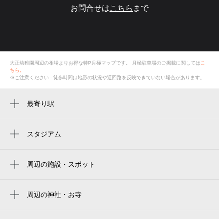
お問合せは
こちら
まで
大正幼稚園周辺の相場よりお得な特P月極マップです。
月極駐車場のご掲載に関しては
こ
ちら。
※ご注意ください - 徒歩時間は地形の状況や迂回路を反映できていない場合があります。
最寄り駅
八尾南駅
長原駅
スタジアム
周辺にスタジアムが見つかりませんでした。
周辺の施設・スポット
ハッピーチルドレン保育園
若林町２丁目公園
周辺の神社・お寺
周辺に神社・お寺が見つかりませんでした。
社会福祉法人幸寿会 特別養護老人ホーム