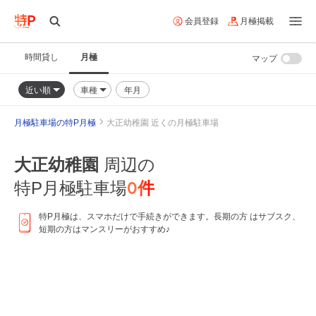
会員登録
月極掲載
時間貸し
月極
マップ
近い順
車種
年月
月極駐車場の特P月極
大正幼稚園 近くの月極駐車場
大正幼稚園
周辺の
0
件
特P月極駐車場
特P月極は、スマホだけで手続きができます。長期の方 はサブスク、
短期の方はマンスリーがおすすめ♪