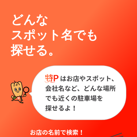
どんな
スポット名でも
探せる。