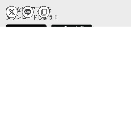
便利な特Pアプリを
ダウンロードしよう！
ここから「インストール」して、便利な特Pアプリを
公式 X
GETしよう
公式 Facebook
特P
会員・利用規約
特定商取引法について