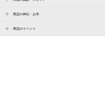
大和川東青少年運動広場
大和川東青少年運動広場テニスコート
周辺の神社・お寺
東池寺
松原市 大和川東運動広場
立法寺
周辺のイベント
若林第１公園
周辺にイベントが見つかりませんでした。
本了寺
八尾市立 大正コミュニティセンター
大和川東青少年運動広場
若林第2公園
若林町１丁目公園
若林町2丁目公園
若林町二丁目公園
平野自由学園
長吉地域在宅サービスステーション