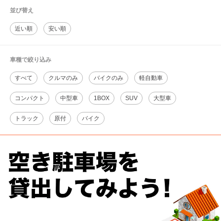
並び替え
近い順
安い順
車種で絞り込み
すべて
クルマのみ
バイクのみ
軽自動車
コンパクト
中型車
1BOX
SUV
大型車
トラック
原付
バイク