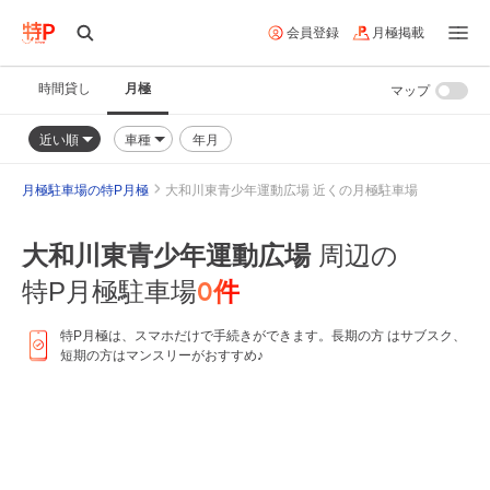
会員登録
月極掲載
時間貸し
月極
マップ
近い順
車種
年月
月極駐車場の特P月極
大和川東青少年運動広場 近くの月極駐車場
大和川東青少年運動広場
周辺の
0
件
特P月極駐車場
特P月極は、スマホだけで手続きができます。長期の方 はサブスク、
短期の方はマンスリーがおすすめ♪