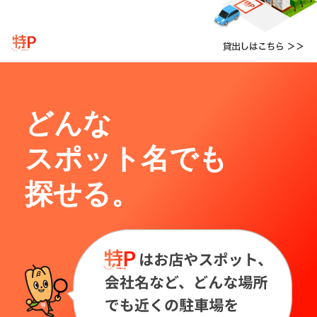
どんな
スポット名でも
探せる。