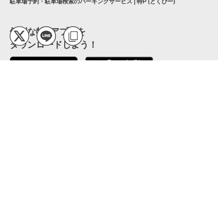
駐車場予約・駐車場検索のパーキングサービス | 特P (とくぴー)
便利な特Pアプリを
ダウンロードしよう！
ここから「インストール」して、便利な特Pアプリを
公式 X
GETしよう
公式 Facebook
特P
会員・利用規約