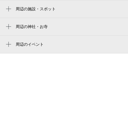
周辺の施設・スポット
八尾市在宅介護支援センターあおぞら
ライスウエディング
周辺の神社・お寺
周辺に神社・お寺が見つかりませんでした。
医真会八尾総合病院
周辺のイベント
沼一丁目公園
周辺にイベントが見つかりませんでした。
医真会総合クリニックス
aspark八尾太田
イズミヤ 八尾店
小山はなみずき公園
太田八丁目公園
沼公園
太田７丁目公園
八尾市立大正公民館