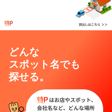
どんな
スポット名でも
探せる。