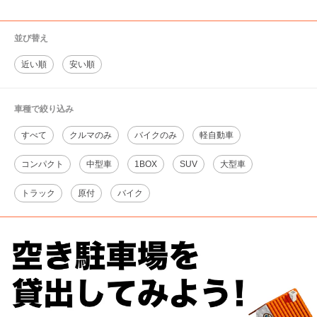
並び替え
近い順
安い順
車種で絞り込み
すべて
クルマのみ
バイクのみ
軽自動車
コンパクト
中型車
1BOX
SUV
大型車
トラック
原付
バイク