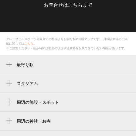
お問合せは
こちら
まで
グレープヒルスポーツ公園周辺の相場よりお得な特P月極マップです。
月極駐車場のご掲
載に関しては
こちら。
※ご注意ください - 徒歩時間は地形の状況や迂回路を反映できていない場合があります。
最寄り駅
駒ヶ谷駅
上ノ太子駅
スタジアム
周辺にスタジアムが見つかりませんでした。
大阪教育大前駅
周辺の施設・スポット
グレープヒルスポーツ公園
羽曳野市立 グレープヒルスポーツ公園
周辺の神社・お寺
周辺に神社・お寺が見つかりませんでした。
ふれ愛広場キャンプ場