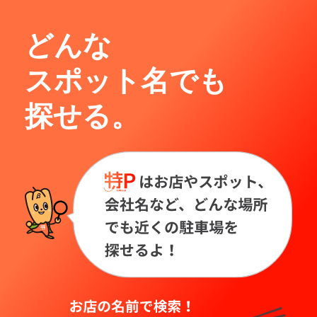
どんな
スポット名でも
探せる。