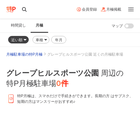
会員登録
月極掲載
時間貸し
月極
マップ
近い順
車種
年月
月極駐車場の特P月極
グレープヒルスポーツ公園 近くの月極駐車場
グレープヒルスポーツ公園
周辺の
0
件
特P月極駐車場
特P月極は、スマホだけで手続きができます。長期の方 はサブスク、
短期の方はマンスリーがおすすめ♪