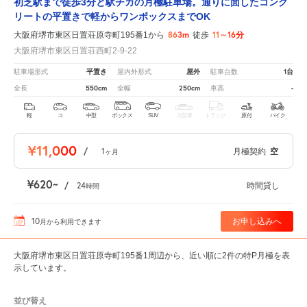
初芝駅まで徒歩3分と駅チカの月極駐車場。通りに面したコンク
リートの平置きで軽からワンボックスまでOK
863m
11～16分
大阪府堺市東区日置荘原寺町195番1から
徒歩
大阪府堺市東区日置荘西町2-9-22
平置き
屋外
1台
駐車場形式
屋内外形式
駐車台数
550cm
250cm
-
全長
全幅
車高
軽
コ
中型
ボックス
SUV
大型車
トラック
原付
バイク
¥11,000
/
1
月極契約
空
ヶ月
¥620
/
24
時間貸し
時間
10
お申し込みへ
月
から利用できます
大阪府堺市東区日置荘原寺町195番1周辺から、近い順に2件の特P月極を表
示しています。
並び替え