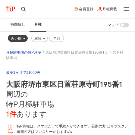
会員登録
月極掲載
時間貸し
月極
マップ
近い順
車種
年月
月極駐車場の特P月極
大阪府堺市東区日置荘原寺町195番1 近くの月極
駐車場
最安1ヶ月で11000円!
大阪府堺市東区日置荘原寺町195番1
周辺の
特P月極駐車場
1
件
あります
特P月極は、スマホだけで手続きができます。長期の方 はサブスク、
短期の方はマンスリーがおすすめ♪