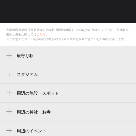
大阪府堺市東区日置荘原寺町195番1周辺の相場よりお得な特P月極マップです。
月極駐車
場のご掲載に関しては
こちら。
※ご注意ください - 徒歩時間は地形の状況や迂回路を反映できていない場合があります。
最寄り駅
萩原天神駅
初芝駅
スタジアム
周辺にスタジアムが見つかりませんでした。
周辺の施設・スポット
東区役所
堺市 東区役所
周辺の神社・お寺
法行院
堺市 東保健センター
周辺のイベント
一心堂