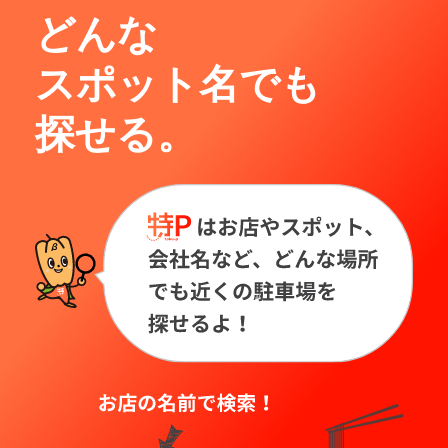
どんな
スポット名でも
探せる。