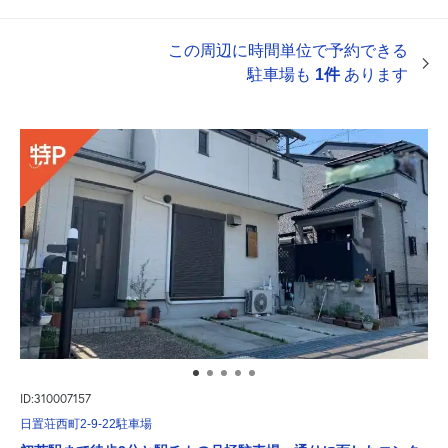
この周辺に時間単位で予約できる
駐車場も
1件
あります
ID:310007157
日置荘西町2-9-22駐車場