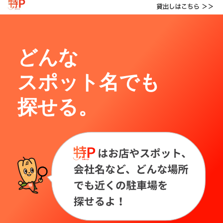
どんな
スポット名でも
探せる。