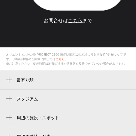
お問合せは
こちら
まで
オリエントビルNo.40 PROJECT 2100 博多駅前周辺の相場よりお得な特P月極マップで
す。
月極駐車場のご掲載に関しては
こちら。
※ご注意ください - 徒歩時間は地形の状況や迂回路を反映できていない場合があります。
最寄り駅
博多駅
祇園駅
スタジアム
福岡市営平和台陸上競技場
東比恵駅
周辺の施設・スポット
呉服町駅
オリエントビルNo.40 PROJECT 2100 博多駅
千代県庁口駅
前