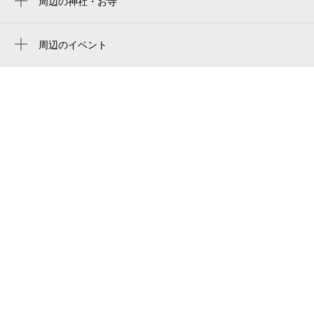
周辺の神社・お寺
中洲川端駅
結婚相談所 ライフパートナー
周辺に神社・お寺が見つかりませんでした。
一般社団法人m.s.r協会
周辺のイベント
毎日の食の健康につながる！「親子で乳酸
エトワール博多
菌教室」
okada dining & café sweets hakata
シルバニアファミリー展40th 福岡会
アイピーオフィス 博多駅前
場
ロイヤル博多駅前
はかた夏まつり2026
西鉄ホテルクルーム博多 天然温泉博多駅前
セサミストリートマーケット SPECIAL
の湯
POP UP STORE（福岡県）
nishitetsu hotel croom hakata
アフリカン現代アート ティンガティンガ
原画展＠博多阪急
西鉄ホテル クルーム 博多
QuizKnock（クイズノック）10周年記念展
ファーマーズレストランはなや（旧:洋食堂
(福岡)
はなや）
マリッジロード福岡