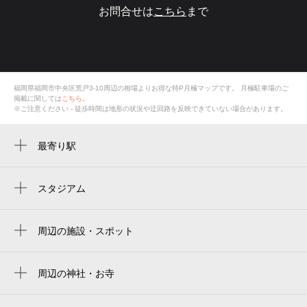
お問合せは
こちら
まで
福岡県福岡市中央区荒戸3-10周辺の相場よりお得な特P月極マップです。
月極駐車場のご
掲載に関しては
こちら。
※ご注意ください - 徒歩時間は地形の状況や迂回路を反映できていない場合があります。
最寄り駅
唐人町駅
大濠公園駅
スタジアム
福岡市営平和台陸上競技場
西新駅
미즈호 paypay 돔 후쿠오카
周辺の施設・スポット
buena vista ohori park
福岡paypay巨蛋
黒門川通り
周辺の神社・お寺
mizuho paypay dome fukuoka
周辺に神社・お寺が見つかりませんでした。
大濠ふれあい食堂
みずほpaypayドーム福岡