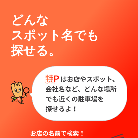
どんな
スポット名でも
探せる。