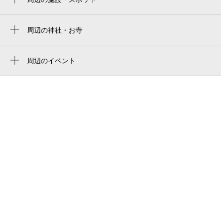
Takegawara Onsen
竹瓦温泉
周辺の神社・お寺
波止場神社
竹瓦小路アーケード
周辺のイベント
平野資料館
Growing Up Summer 2026
カームハウス別府北浜
野上本館
ファンクオールライトジャズカフェバー
新鶴田飯店
ホテルニューツルタ
セブン-イレブン 別府新宮通り店
二十八萬石 総本店
べっぷ野上本館