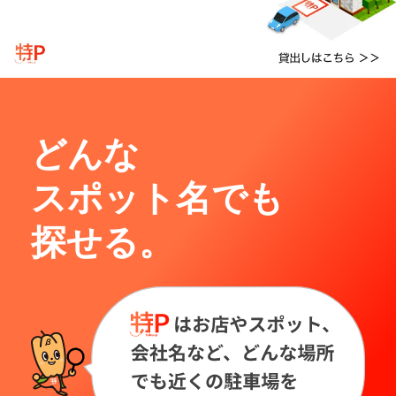
どんな
スポット名でも
探せる。