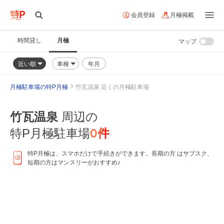
会員登録
月極掲載
時間貸し
月極
マップ
近い順
車種
年月
月極駐車場の特P月極
竹瓦温泉 近くの月極駐車場
竹瓦温泉
周辺の
0
件
特P月極駐車場
特P月極は、スマホだけで手続きができます。長期の方 はサブスク、
短期の方はマンスリーがおすすめ♪