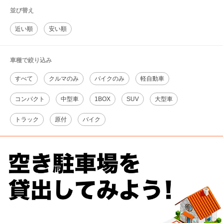
並び替え
近い順
安い順
車種で絞り込み
すべて
クルマのみ
バイクのみ
軽自動車
コンパクト
中型車
1BOX
SUV
大型車
トラック
原付
バイク