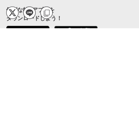
便利な特Pアプリを
ダウンロードしよう！
ここから「インストール」して、便利な特Pアプリを
公式 X
GETしよう
公式 Facebook
特P
会員・利用規約
特定商取引法について