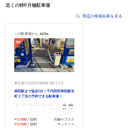
近くの特P月極駐車場
周辺の検索結果を見る
この駐車場から
663m
東京都千代田区神田鍛冶町3-2-5
神田駅まで徒歩1分！千代田区神田鍛冶
町３丁目の予約できる駐車場！
軽
コ
中型
ボックス
SUV
大型車
トラック
原付
バイク
¥13,000
/ 賃料
月極サブスク
¥14,500
/ 賃料
マンスリー