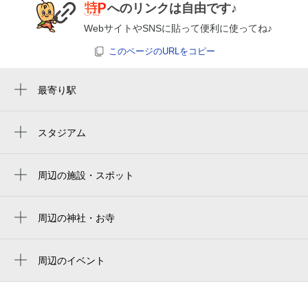
へのリンクは自由です♪
WebサイトやSNSに貼って便利に使ってね♪
このページのURLをコピー
最寄り駅
京急蒲田駅
糀谷駅
スタジアム
fujitsu stadium kawasaki
梅屋敷駅
大田スタジアム
周辺の施設・スポット
蒲田駅
フォトスタジオナチュレ
大鳥居駅
串焼きショップ湯川
周辺の神社・お寺
雑色駅
安泰寺
南蒲公園
久遠寺
周辺のイベント
糀谷児童館
HEARTS EXPO 2026
新照寺
西糀谷児童館
ネコ市ネコ座with ピュリナ＠東京大田区産
北野神社