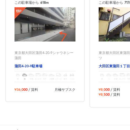
●サイズ違いでの返金は承っておりませんので、あらかじめ車両サ
この駐車場から
618m
この駐車場から
71
イズをご確認の上、ご利用ください。
東京都大田区蒲田4-20-9シャウネシー
東京都大田区東蒲田1
蒲田
ツ
蒲田4-20-9駐車場
大田区東蒲田１丁目
軽
コ
中型
ボックス
SUV
大型車
トラック
原付
バイク
軽
コ
中型
ボックス
SU
¥36,000
/ 賃料
月極サブスク
¥8,000
/ 賃料
¥8,500
/ 賃料