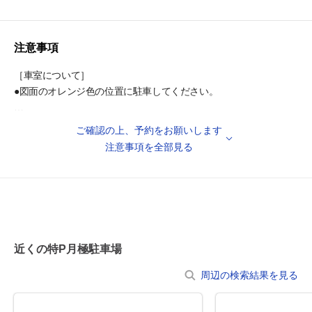
・大田区立東蒲小学校 徒歩10分
・大田区立糀谷小学校 徒歩13分
注意事項
［車室について］
●図面のオレンジ色の位置に駐車してください。
［注意事項］
ご確認の上、予約をお願いします
●表記の車室サイズは、駐車可能サイズではございません。
注意事項を全部見る
乗り降りのスペースをご考慮のうえ、ご予約ください。
●駐車場内での空ぶかしやアイドリング、駐車場内で騒ぐこと、た
むろすることは絶対におやめ下さい。
●入出庫の際は歩行者等に十分お気を付けください。
近くの特P月極駐車場
●不正駐車との誤認防止のため、必ず予約を入れてから敷地内に入
周辺の検索結果を見る
るようお願いします。