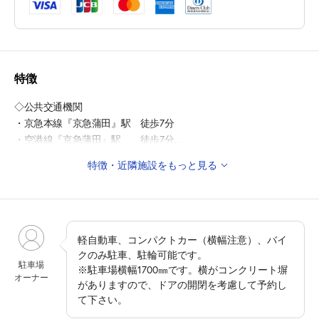
特徴
◇公共交通機関
・京急本線『京急蒲田』駅 徒歩7分
・空港線『京急蒲田』駅 徒歩7分
特徴・近隣施設をもっと見る
◎周辺施設
・大田区産業プラザPiO 徒歩7分
・東蒲田二郵便局 徒歩8分
・蒲田八幡神社 徒歩8分
・大田区総合体育館 徒歩10分
軽自動車、コンパクトカー（横幅注意）、バイ
クのみ駐車、駐輪可能です。
駐車場
※駐車場横幅1700㎜です。横がコンクリート塀
◎周辺教育施設
オーナー
がありますので、ドアの開閉を考慮して予約し
・大田区立南蒲小学校 徒歩1分
て下さい。
・大田区立東蒲中学校 徒歩4分