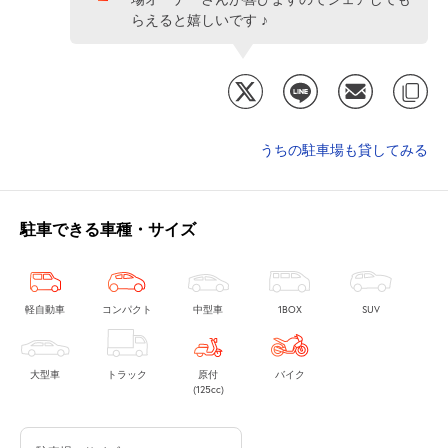
らえると嬉しいです ♪
うちの駐車場も貸してみる
駐車できる車種・サイズ
軽自動車
コンパクト
中型車
1BOX
SUV
大型車
トラック
原付
バイク
(125cc)