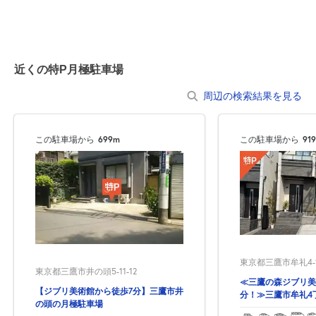
近くの特P月極駐車場
周辺の検索結果を見る
この駐車場から
699m
この駐車場から
91
東京都三鷹市牟礼4-14
東京都三鷹市井の頭5-11-12
≪三鷹の森ジブリ美
【ジブリ美術館から徒歩7分】三鷹市井
分！≫三鷹市牟礼4
の頭の月極駐車場
駐車場！