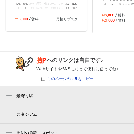
軽
コ
中型
ボックス
SU
軽
コ
中型
ボックス
SUV
大型車
トラック
原付
バイク
¥19,000
/ 賃料
¥18,000
/ 賃料
月極サブスク
¥21,000
/ 賃料
へのリンクは自由です♪
WebサイトやSNSに貼って便利に使ってね♪
このページのURLをコピー
最寄り駅
三鷹駅
吉祥寺駅
スタジアム
体育館
周辺の施設・スポット