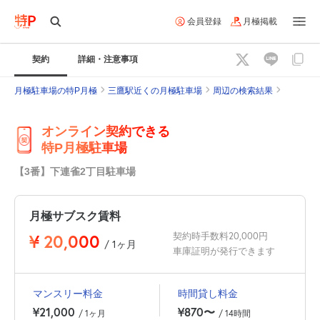
会員登録
月極掲載
契約
詳細・注意事項
月極駐車場の特P月極
三鷹駅近くの月極駐車場
周辺の検索結果
オンライン契約できる
特P月極駐車場
【3番】下連雀2丁目駐車場
月極サブスク賃料
¥
20,000
契約時手数料20,000円
/ 1ヶ月
車庫証明が発行できます
マンスリー料金
時間貸し料金
¥21,000
¥870〜
/ 1ヶ月
/ 14時間