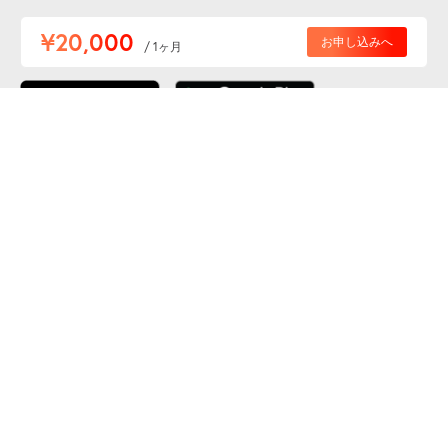
便利な特Pアプリを
¥20,000
お申し込みへ
/ 1ヶ月
ダウンロードしよう！
ここから「インストール」して、便利な特Pアプリを
公式 X
GETしよう
公式 Facebook
特P
会員・利用規約
特定商取引法について