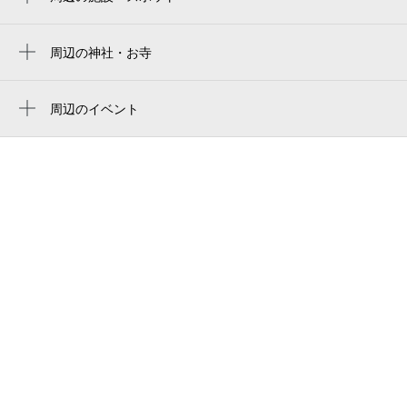
東京労働局三鷹労働基準監督署
ジナ写真工房
周辺の神社・お寺
周辺に神社・お寺が見つかりませんでした。
下連雀テラス
周辺のイベント
大和自動車交通吉祥寺株式会社
第59回三鷹阿波おどり
有三記念公園
下連雀児童公園
三鷹シティバレエスタジオ
スタジオフランク
ハートピア三鷹
ハイム花水木
nepo
吉祥寺 三鷹 モリノスタジオ