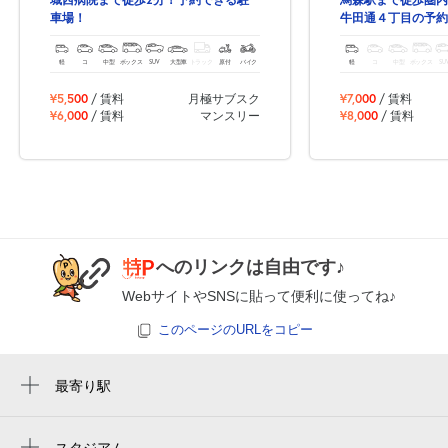
車場！
牛田通４丁目の予約
軽
コ
中型
ボックス
SUV
大型車
トラック
原付
バイク
軽
コ
中型
ボックス
SU
¥5,500
/ 賃料
月極サブスク
¥7,000
/ 賃料
¥6,000
/ 賃料
マンスリー
¥8,000
/ 賃料
へのリンクは自由です♪
WebサイトやSNSに貼って便利に使ってね♪
このページのURLをコピー
最寄り駅
烏森駅
岩塚駅
スタジアム