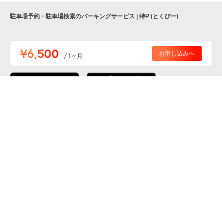
駐車場予約・駐車場検索のパーキングサービス | 特P (とくぴー)
便利な特Pアプリを
¥6,500
お申し込みへ
/ 1ヶ月
ダウンロードしよう！
ここから「インストール」して、便利な特Pアプリを
公式 X
GETしよう
公式 Facebook
特P