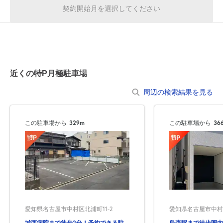
契約開始月を選択してください
近くの特P月極駐車場
周辺の検索結果を見る
この駐車場から
329m
この駐車場から
36
愛知県名古屋市中村区北浦町11-2
愛知県名古屋市中村区
城西病院まで徒歩2分！予約できる駐
烏森駅まで徒歩圏内