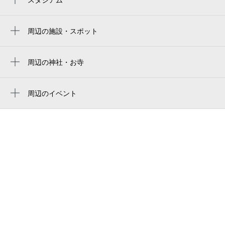
nagoya baseball stadium
黄金駅
バンテリンドーム
周辺の施設・スポット
小本駅
ドゥナーレ畑江通
近鉄八田駅
ティア ティア岩塚
周辺の神社・お寺
八田駅
八剣社
中村警察署柳交番
中村公園駅
願成寺
周辺のイベント
愛知県立松蔭高等学校
周辺にイベントが見つかりませんでした。
中村区役所駅
高須賀北町児童遊園地
烏森公園
晴光学院
鶴見製作所 中部支店
牛田通
名古屋市立柳小学校
畑江通5