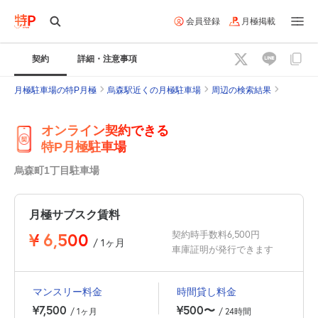
会員登録
月極掲載
契約
詳細・注意事項
月極駐車場の特P月極
烏森駅近くの月極駐車場
周辺の検索結果
オンライン契約できる
特P月極駐車場
烏森町1丁目駐車場
月極サブスク賃料
¥
6,500
契約時手数料6,500円
/ 1ヶ月
車庫証明が発行できます
マンスリー料金
時間貸し料金
¥7,500
¥500〜
/ 1ヶ月
/ 24時間