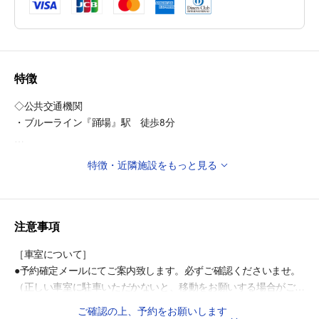
特徴
◇公共交通機関
・ブルーライン『踊場』駅 徒歩8分
◎周辺施設
特徴・近隣施設をもっと見る
・しらゆり公園 徒歩11分
◎周辺教育施設
・谷矢部池公園 徒歩1分
注意事項
・横浜市立矢部小学校 徒歩3分
・しらかば幼稚園 徒歩8分
［車室について］
●予約確定メールにてご案内致します。必ずご確認くださいませ。
（正しい車室に駐車いただかないと、移動をお願いする場合がござ
います）
ご確認の上、予約をお願いします