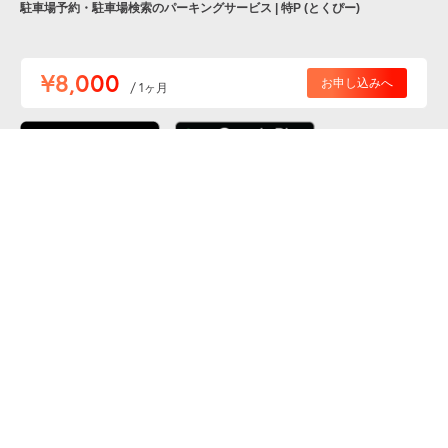
駐車場予約・駐車場検索のパーキングサービス | 特P (とくぴー)
便利な特Pアプリを
¥8,000
お申し込みへ
/ 1ヶ月
ダウンロードしよう！
ここから「インストール」して、便利な特Pアプリを
公式 X
GETしよう
公式 Facebook
特P