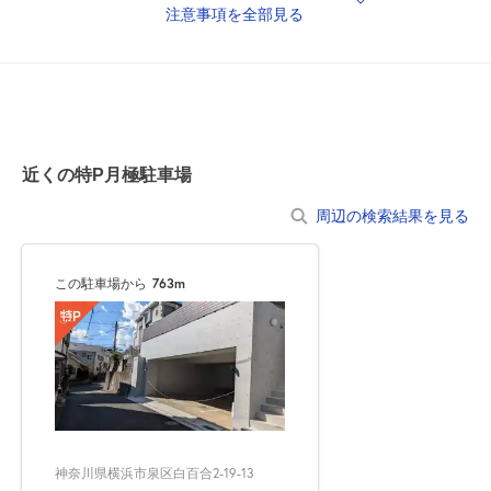
注意事項を全部見る
［住所について］
●住所検索した場合、正しい位置が表示されない場合があります。
その際には、マップコードや特P内の掲載写真、マップ上のピン
の位置をご確認ください。
［注意事項］
近くの特P月極駐車場
●契約者専用駐車場になりますので、必ず指定の車室に駐車してく
ださい。
周辺の検索結果を見る
●表記の車室サイズは、駐車可能サイズではございません。
乗り降りのスペースをご考慮のうえ、ご予約ください。
この駐車場から
763m
●駐車場内での空ぶかしやアイドリング、駐車場内で騒ぐこと、た
むろすることは絶対におやめ下さい。
●入出庫の際は歩行者等に十分お気を付けください。
●サイズ違いでの返金は承っておりませんので、あらかじめ車両サ
神奈川県横浜市泉区白百合2-19-13
イズをご確認の上、ご利用ください。