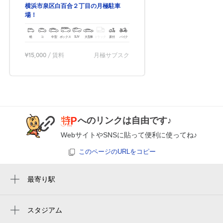
横浜市泉区白百合２丁目の月極駐車
場！
軽
コ
中型
ボックス
SUV
大型車
トラック
原付
バイク
¥15,000
/ 賃料
月極サブスク
へのリンクは自由です♪
WebサイトやSNSに貼って便利に使ってね♪
このページのURLをコピー
最寄り駅
踊場駅
中田駅
スタジアム
周辺にスタジアムが見つかりませんでした。