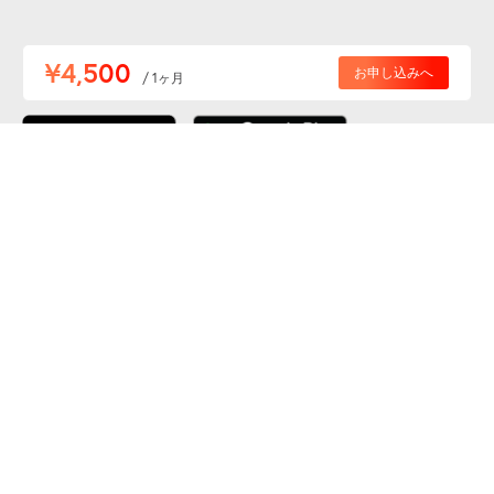
便利な特Pアプリを
¥4,500
お申し込みへ
/ 1ヶ月
ダウンロードしよう！
ここから「インストール」して、便利な特Pアプリを
公式 X
GETしよう
公式 Facebook
特P
会員・利用規約