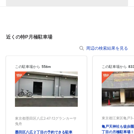
近くの特P月極駐車場
周辺の検索結果を見る
この駐車場から
556m
この駐車場から
83
東京都江東区亀戸3-2
東京都墨田区八広2-47-12グランカーサ
曳舟
亀戸天神社も徒歩圏
丁目の月極駐車場！
墨田区八広２丁目の予約できる駐車