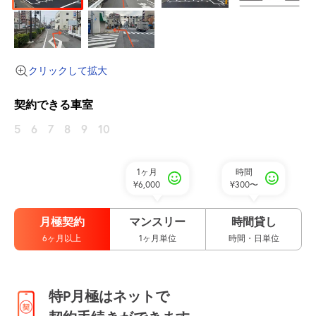
クリックして拡大
契約できる車室
5
6
7
8
9
10
1ヶ月
時間
¥6,000
¥300〜
月極契約
マンスリー
時間貸し
6ヶ月以上
1ヶ月単位
時間・日単位
特P月極はネットで