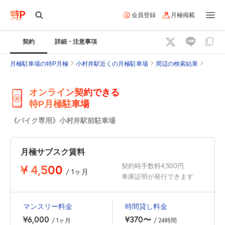
会員登録
月極掲載
契約
詳細・注意事項
月極駐車場の特P月極
小村井駅近くの月極駐車場
周辺の検索結果
オンライン契約できる
特P月極駐車場
《バイク専用》小村井駅前駐車場
月極サブスク賃料
¥
4,500
契約時手数料4,500円
/ 1ヶ月
車庫証明が発行できます
マンスリー料金
時間貸し料金
¥6,000
¥370〜
/ 1ヶ月
/ 24時間