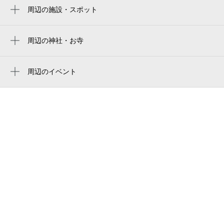
ryogoku kokugikan national sumo stadium
周辺の施設・スポット
京成曳舟駅
向島警察署小村井交番
ryogoku kokugikan national sumo arena
平井駅
まいばすけっと 小村井駅前
周辺の神社・お寺
東京両国国技館
曳舟駅
周辺に神社・お寺が見つかりませんでした。
Ema Rental Studio
ryogoku kokugikan sumo arena
周辺のイベント
エマスタ（ema rental studio）
葛飾区奥戸総合スポーツセンター陸上競技
周辺にイベントが見つかりませんでした。
場
party service omurai
ビリー・ザ・キッド 墨田店
墨田立花郵便局
ウェルパーク 墨田立花店
文花会館長寿室
デリシャステイク
stayloop skytree
警視庁 向島警察署