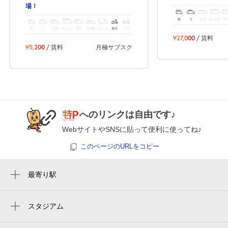
場！
軽
コ
中型
ボックス
SU
軽
コ
中型
ボックス
SUV
大型車
トラック
原付
バイク
¥27,000
/ 賃料
¥5,200
/ 賃料
月極サブスク
へのリンクは自由です♪
WebサイトやSNSに貼って便利に使ってね♪
このページのURLをコピー
最寄り駅
小村井駅
東あずま駅
スタジアム
两国国技馆
亀戸水神駅