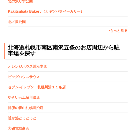
北の沢りす公園
Kakitsubata Bakery（カキツバタベーカリー）
北ノ沢公園
>もっと見る
北海道札幌市南区南沢五条のお店周辺から駐
車場を探す
オレンジハウス川沿本店
ビッグハウスサウス
セブン‐イレブン 札幌川沿１１条店
やきいも工藤川沿店
洋服の青山札幌川沿店
旨か処とっとっと
大磯電器商会