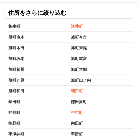
住所をさらに絞り込む
相生町
浅井町
旭町市木
旭町今市
旭町木田
旭町来尾
旭町坂本
旭町重富
旭町都川
旭町本郷
旭町丸原
旭町山ノ内
旭町和田
朝日町
熱田町
櫟田原町
井野町
牛市町
後野町
内田町
宇津井町
宇野町