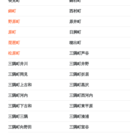
長見町
鍋石町
錦町
西村町
野原町
原井町
原町
日脚町
琵琶町
穂出町
松原町
三隅町芦谷
三隅町井川
三隅町井野
三隅町岡見
三隅町折居
三隅町上古和
三隅町黒沢
三隅町河内
三隅町西河内
三隅町下古和
三隅町東平原
三隅町三隅
三隅町湊浦
三隅町向野田
三隅町室谷