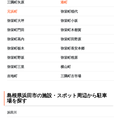
三隅町矢原
港町
元浜町
弥栄町稲代
弥栄町大坪
弥栄町小坂
弥栄町門田
弥栄町木都賀
弥栄町高内
弥栄町田野原
弥栄町栃木
弥栄町長安本郷
弥栄町野坂
弥栄町程原
弥栄町三里
横山町
吉地町
三隅町古市場
島根県浜田市の施設・スポット周辺から駐車
場を探す
浜田川