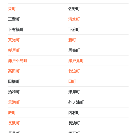
栄町
佐野町
三階町
清水町
下有福町
下府町
真光町
新町
杉戸町
周布町
瀬戸ケ島町
瀬戸見町
高田町
竹迫町
田橋町
田町
治和町
津摩町
天満町
外ノ浦町
殿町
内村町
長沢町
長浜町