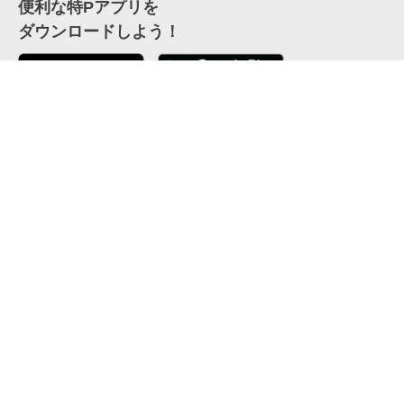
便利な特Pアプリを
ダウンロードしよう！
ここから「インストール」して、便利な特Pアプリを
公式 X
GETしよう
公式 Facebook
特P
会員・利用規約
特定商取引法について
プライバシーポリシー