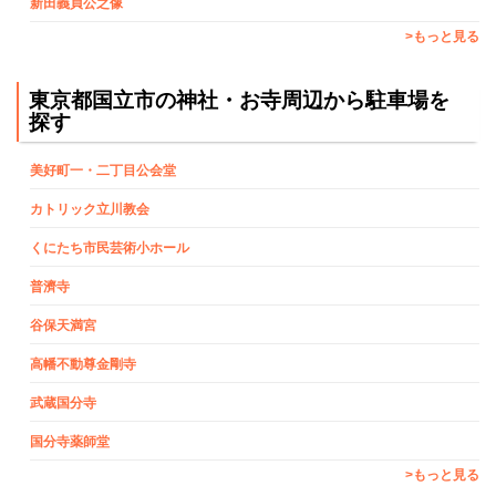
新田義貞公之像
>もっと見る
東京都国立市の神社・お寺周辺から駐車場を
探す
美好町一・二丁目公会堂
カトリック立川教会
くにたち市民芸術小ホール
普濟寺
谷保天満宮
高幡不動尊金剛寺
武蔵国分寺
国分寺薬師堂
>もっと見る