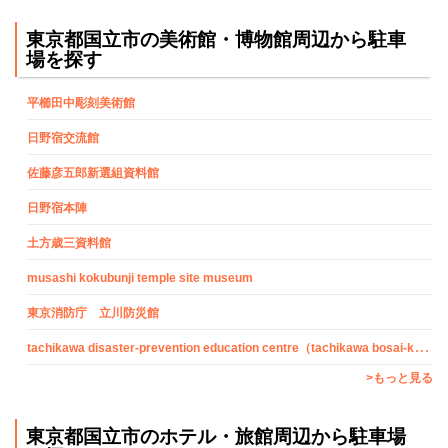
東京都国立市の美術館・博物館周辺から駐車
場を探す
平櫛田中彫刻美術館
日野宿交流館
佐藤彦五郎新選組資料館
日野宿本陣
土方歳三資料館
musashi kokubunji temple site museum
東京消防庁 立川防災館
t
achikawa disaster-prevention education centre（tachikawa bosai-kan）
>もっと見る
東京都国立市のホテル・旅館周辺から駐車場